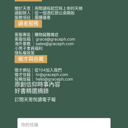
關於天恩｜用閱讀搭起您與上帝的天梯
讀創辦人｜從一個酒紅辦公桌開始
服務項目｜團購優惠
讀者服務
客服專區｜購物疑難雜症
客服信箱｜
grace@graceph.com
海外業務 ｜
sales@graceph.com
小凳子會員福利
隱私權政策
徵才與自薦
徵才網站｜從104加入我們
徵才信箱｜
hr@graceph.com
投稿信箱｜
hello@graceph.com
原創信仰時事內容
好書精選摘錄
訂閱天恩悅讀電子報