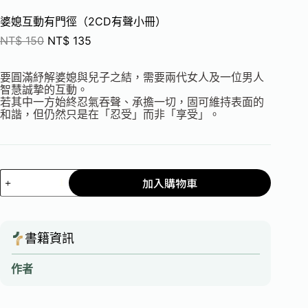
婆媳互動有門徑（2CD有聲小冊）
NT$
150
NT$
135
要圓滿紓解婆媳與兒子之結，需要兩代女人及一位男人
智慧誠摯的互動。
若其中一方始終忍氣吞聲、承擔一切，固可維持表面的
和諧，但仍然只是在「忍受」而非「享受」。
加入購物車
書籍資訊
作者