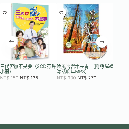
三代皆贏不是夢（2CD有聲
晚風習習木長青 （附餘暉盪
加上更
小冊）
漾話晚年MP3）
和世界
NT$
150
NT$
135
NT$
300
NT$
270
NT$
3