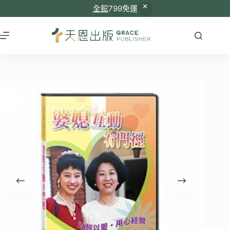
全館
799免運