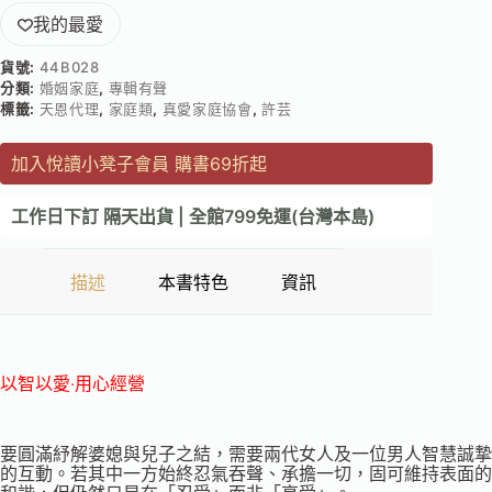
我的最愛
貨號:
44B028
分類:
婚姻家庭
,
專輯有聲
標籤:
天恩代理
,
家庭類
,
真愛家庭協會
,
許芸
加入悅讀小凳子會員 購書69折起
工作日下訂 隔天出貨 | 全館799免運(台灣本島)
描述
本書特色
資訊
以智以愛‧用心經營
要圓滿紓解婆媳與兒子之結，需要兩代女人及一位男人智慧誠摯
的互動。若其中一方始終忍氣吞聲、承擔一切，固可維持表面的