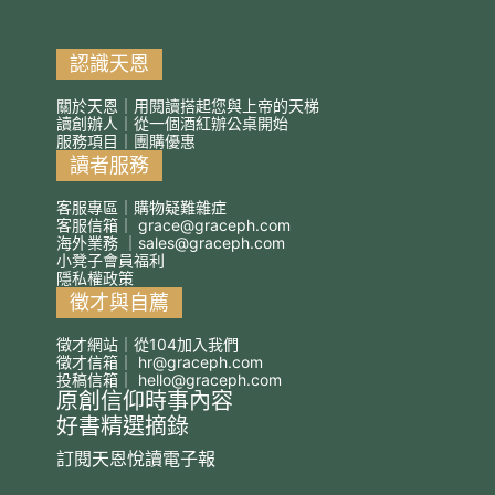
認識天恩
關於天恩｜用閱讀搭起您與上帝的天梯
讀創辦人｜從一個酒紅辦公桌開始
服務項目｜團購優惠
讀者服務
客服專區｜購物疑難雜症
客服信箱｜
grace@graceph.com
海外業務 ｜
sales@graceph.com
小凳子會員福利
隱私權政策
徵才與自薦
徵才網站｜從104加入我們
徵才信箱｜
hr@graceph.com
投稿信箱｜
hello@graceph.com
原創信仰時事內容
好書精選摘錄
訂閱天恩悅讀電子報