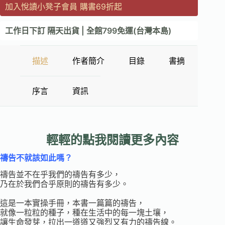
加入悅讀小凳子會員 購書69折起
工作日下訂 隔天出貨 | 全館799免運(台灣本島)
描述
作者簡介
目錄
書摘
序言
資訊
輕輕的點我
閱讀
更多內容
禱告不就該如此嗎？
禱告並不在乎我們的禱告有多少，
乃在於我們合乎原則的禱告有多少。
這是一本實操手冊，本書一篇篇的禱告，
就像一粒粒的種子，種在生活中的每一塊土壤，
讓生命發芽，拉出一道道又強烈又有力的禱告線。