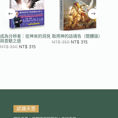
成為分辨者：從神來的洞見
取用神的話禱告（簡體版）
危險的
與查驗之道
不代表
NT$
350
NT$
315
NT$
350
NT$
315
NT$
3
認識天恩