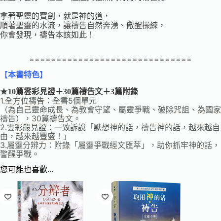
拿著聖靈的寶劍，就是神的道，
順著聖靈的水流，讓禱告自然奔湧、儆醒操練，
你會發現，禱告本該如此！
==============================
【
本書特色
】
★
10篇雲彩見證＋30篇禱告文＋3篇附錄
1.全方位禱告：全書5個單元
（為自己靈命成長、為教會守望、屬靈爭戰、破除咒詛、為國家
禱告），30篇禱告文。
2.雲彩般見證：一致訴說「默想神的話，禱告神的話，越來越自
由，越來越豐盛！」
3.屬靈分辨力：附錄「屬靈爭戰經文匯萃」，助你抓牢神的話，
警醒爭戰。
您可能也喜歡…