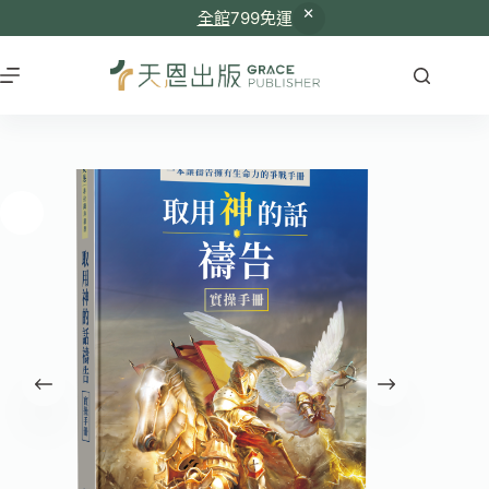
全館
799免運