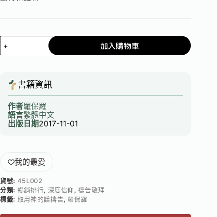
加入購物車
書籍資訊
作者
羅保羅
語言
繁體中文
出版日期
2017-11-01
我的最愛
貨號:
45L002
分類:
暢銷排行
,
深度信仰
,
禱告敬拜
標籤:
取用神的話禱告
,
羅保羅