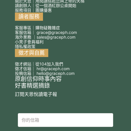
關於天恩｜用閱讀搭起您與上帝的天梯
讀創辦人｜從一個酒紅辦公桌開始
服務項目｜團購優惠
讀者服務
客服專區｜購物疑難雜症
客服信箱｜
grace@graceph.com
海外業務 ｜
sales@graceph.com
小凳子會員福利
隱私權政策
徵才與自薦
徵才網站｜從104加入我們
徵才信箱｜
hr@graceph.com
投稿信箱｜
hello@graceph.com
原創信仰時事內容
好書精選摘錄
訂閱天恩悅讀電子報