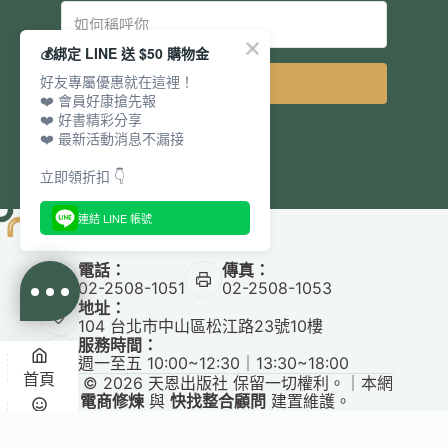
💰綁定 LINE 送 $50 購物金
好友專屬優惠就在這裡！
立即訂閱
❤️ 會員好康搶先報
❤️ 好書精彩分享
❤️ 最新活動消息不漏接
立即領折扣 👇
連結 LINE 帳號
電話：
傳真：
02-2508-1051
02-2508-1053
地址：
104 台北市中山區松江路23號10樓
服務時間：
週一至五 10:00~12:30｜13:30~18:00
首頁
Copyright © 2026 天恩出版社 保留一切權利。｜本網
站由
電商修煉
與
快找整合顧問
建置維護。
✕
悅讀