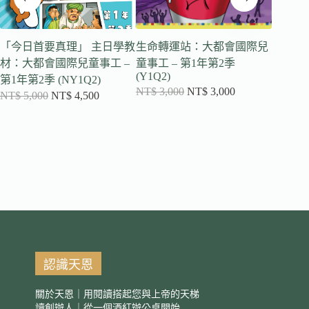
「今日首要真理」 主日學教
生命轉運站：大都會國際兒
「今日
材：大都會國際兒童事工 –
童事工 – 第1年第2季
材：大
(Y1Q2)
第1年第2季 (NY1Q2)
第1年第1
NT$
3,000
NT$
3,000
NT$
5,000
NT$
4,500
NT$
5,
認識天恩
關於天恩｜用閱讀搭起您與上帝的天梯
讀創辦人｜從一個酒紅辦公桌開始