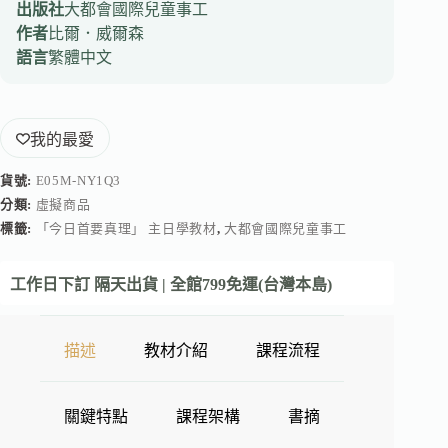
出版社
大都會國際兒童事工
作者
比爾．威爾森
語言
繁體中文
我的最愛
貨號:
E05M-NY1Q3
分類:
虛擬商品
標籤:
「今日首要真理」 主日學教材
,
大都會國際兒童事工
工作日下訂 隔天出貨 | 全館799免運(台灣本島)
描述
教材介紹
課程流程
關鍵特點
課程架構
書摘