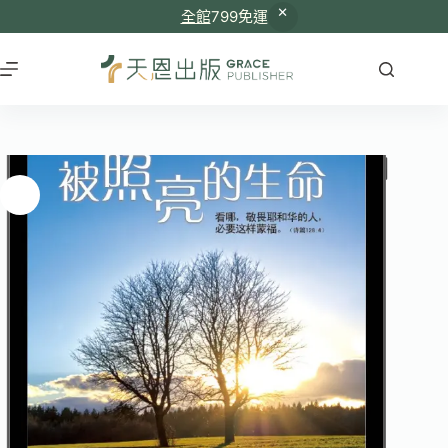
全館
799免運