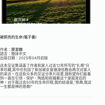
被照亮的生命(電子書)
作者：
廖潔嫻
語言：簡体中文
出版日期：2025年04月初版
这本见证集涵盖了作者和家人过去12年所写的“扎根”分
享珍藏,其中也包括了新加坡女皇镇浸信教会两次对家人
的采访。在这些众多的见证分享片段里,我盼望你们能看
到一直在引领、保护、陶造和祝福着这个家庭背后的
神。对于我过去50年的生命历程,我的结语是,“恩典,我这
一生都是神的恩典!”