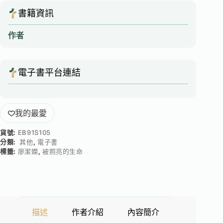
書籍資訊
作者
電子書平台連結
我的最愛
貨號:
EB91S105
分類:
其他
,
電子書
標籤:
廖潔嫻
,
被照亮的生命
描述
作者介紹
內容簡介