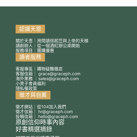
認識天恩
關於天恩｜用閱讀搭起您與上帝的天梯
讀創辦人｜從一個酒紅辦公桌開始
服務項目｜團購優惠
讀者服務
客服專區｜購物疑難雜症
客服信箱｜
grace@graceph.com
海外業務 ｜
sales@graceph.com
小凳子會員福利
隱私權政策
徵才與自薦
徵才網站｜從104加入我們
徵才信箱｜
hr@graceph.com
投稿信箱｜
hello@graceph.com
原創信仰時事內容
好書精選摘錄