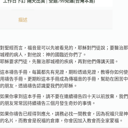
工作日下訂 隔天出貨 | 全館799免運(台灣本島)
描述
對聖經而言，福音是可以先被看見的，耶穌對門徒說；要醫治那
城裡的病人，對他說：神的國臨近你們了。
耶穌要求門徒，先醫治那城裡的疾病，再對他們傳講天國。
這本禱告手冊，每篇都先有見證，期盼透過見證，教導你如何使
用禱告手冊。更期盼這本手冊成為傳福音的手冊，幫助在困苦中
的朋友，透過禱告認識愛我們的耶穌。
如果你拿到這本手冊，請不要在連續禱告四十天以前放棄，我們
的朋友常常因持續禱告三個月發生奇妙的事情。
如果你禱告已經得到應允，請務必找一間教會，因為祝福只是神
的名片，而教會是祝福的倉庫，你會因加入教會而全家蒙福。