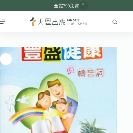
全館
799免運