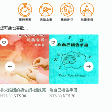
您可能也喜歡…
尋求婚姻的禱告詞–姐妹篇
為自己禱告手冊
新生命
NT$
30
NT$
30
NT$
30
NT$
30
NT$
30