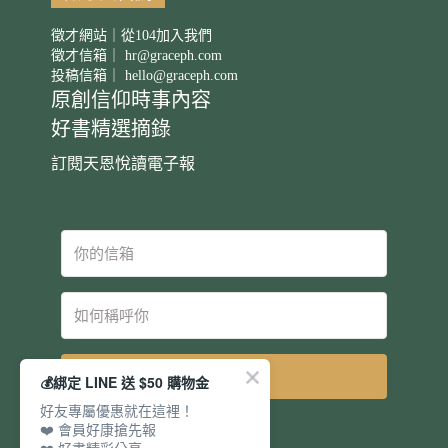
徵才網站｜從104加入我們
徵才信箱｜
hr@graceph.com
投稿信箱｜
hello@graceph.com
原創信仰時事內容
好書精選摘錄
訂閱天恩悅讀電子報
立即訂閱
💰綁定 LINE 送 $50 購物金
好友專屬優惠就在這裡！
❤️ 會員好康搶先報