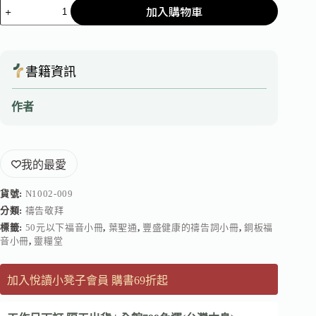
加入購物車
書籍資訊
作者
我的最愛
貨號:
N1002-009
分類:
禱告敬拜
標籤:
50元以下福音小冊
,
葉聖通
,
豐盛健康的禱告詞小冊
,
銅板福
音小冊
,
靈糧堂
加入悅讀小凳子會員 購書69折起