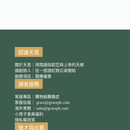
認識天恩
關於天恩｜用閱讀搭起您與上帝的天梯
讀創辦人｜從一個酒紅辦公桌開始
服務項目｜團購優惠
讀者服務
客服專區｜購物疑難雜症
客服信箱｜
grace@graceph.com
海外業務 ｜
sales@graceph.com
小凳子會員福利
隱私權政策
徵才與自薦