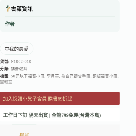
書籍資訊
作者
我的最愛
貨號:
N1002-010
分類:
禱告敬拜
標籤:
50元以下福音小冊
,
李月華
,
為自己禱告手冊
,
銅板福音小冊
,
靈糧堂
加入悅讀小凳子會員 購書69折起
工作日下訂 隔天出貨 | 全館799免運(台灣本島)
描述