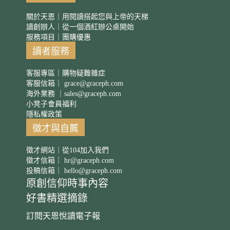
關於天恩｜用閱讀搭起您與上帝的天梯
讀創辦人｜從一個酒紅辦公桌開始
服務項目｜團購優惠
讀者服務
客服專區｜購物疑難雜症
客服信箱｜
grace@graceph.com
海外業務 ｜
sales@graceph.com
小凳子會員福利
隱私權政策
徵才與自薦
徵才網站｜從104加入我們
徵才信箱｜
hr@graceph.com
投稿信箱｜
hello@graceph.com
原創信仰時事內容
好書精選摘錄
訂閱天恩悅讀電子報