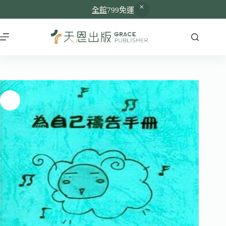
全館
799免運