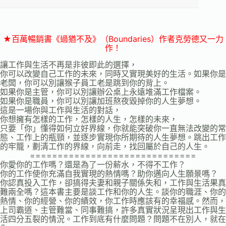
★百萬暢銷書《過猶不及》（Boundaries）作者克勞德又一力
作！
讓工作與生活不再是非彼即此的選擇，
你可以改變自己工作的未來，同時又實現美好的生活。如果你是
老闆，你可以別讓猴子員工老是跳到你的背上。
如果你是主管，你可以別讓辦公桌上永遠堆滿工作檔案。
如果你是職員，你可以別讓加班熬夜毀掉你的人生夢想。
這是一場你與工作與生活的對話，
你想擁有怎樣的工作，怎樣的人生，怎樣的未來，
只要「你」懂得如何立好界線，你就能突破你一直無法改變的常
態、工作上的瓶頸，並逐步實現你所期待的人生夢想。跳出工作
的牢籠，劃清工作的界線，向前走，找回屬於自己的人生。
==============================
你愛你的工作嗎？還是為了一份薪水，不得不工作？
你的工作使你充滿自我實現的熱情嗎？助你邁向人生願景嗎？
你認真投入工作，卻搞得夫妻和親子關係失和，工作與生活果真
難兩全嗎？這本書主要是談工作和你的人生。談你的職涯、你的
熱情、你的經營、你的績效，你工作時應該有的幸福感。然而，
上司霸道、主管難當、同事難搞，許多真實狀況呈現出工作與生
活四分五裂的情況。工作到底有什麼問題？問題不在別人，就在