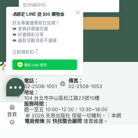
💰綁定 LINE 送 $50 購物金
好友專屬優惠就在這裡！
立即訂閱
❤️ 會員好康搶先報
❤️ 好書精彩分享
❤️ 最新活動消息不漏接
立即領折扣 👇
連結 LINE 帳號
電話：
傳真：
02-2508-1051
02-2508-1053
地址：
104 台北市中山區松江路23號10樓
服務時間：
週一至五 10:00~12:30｜13:30~18:00
首頁
Copyright © 2026 天恩出版社 保留一切權利。｜本網
站由
電商修煉
與
快找整合顧問
建置維護。
✕
悅讀