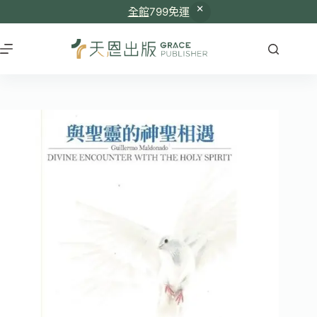
全館
799免運