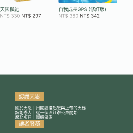
天國權能
自我成長GPS (修訂版)
孩子教
能給的
NT$
330
NT$
297
NT$
380
NT$
342
更多
NT$
2
認識天恩
關於天恩｜用閱讀搭起您與上帝的天梯
讀創辦人｜從一個酒紅辦公桌開始
服務項目｜團購優惠
讀者服務