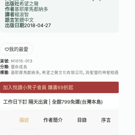
出版社
希望之聲
作者
基耶摩馬都納多
譯者
楊淑智
語言
繁體中文
出版日期
2018-04-27
我的最愛
貨號:
N1015-013
分類:
靈命成長
標籤:
基耶摩馬都納多
,
希望之聲文化有限公司
,
與聖靈的神聖相遇
加入悅讀小凳子會員 購書69折起
工作日下訂 隔天出貨 | 全館799免運(台灣本島)
描述
作者簡介
目錄
序言