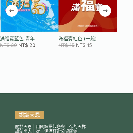
滿福寶藍色 青年
滿福寶紅色 (一般)
滿福寶(
NT$
20
NT$
20
NT$
15
NT$
15
NT$
1
認識天恩
關於天恩｜用閱讀搭起您與上帝的天梯
讀創辦人｜從一個酒紅辦公桌開始