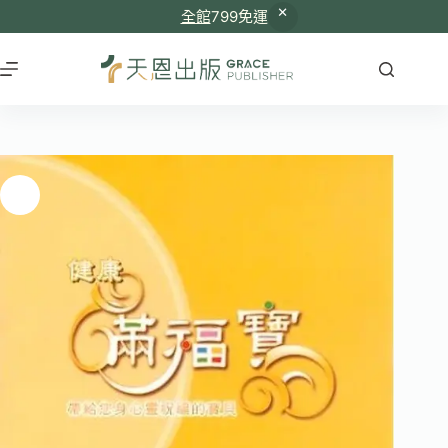
全館
799免運