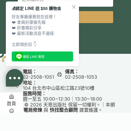
💰綁定 LINE 送 $50 購物金
好友專屬優惠就在這裡！
立即訂閱
❤️ 會員好康搶先報
❤️ 好書精彩分享
❤️ 最新活動消息不漏接
立即領折扣 👇
連結 LINE 帳號
電話：
傳真：
02-2508-1051
02-2508-1053
地址：
104 台北市中山區松江路23號10樓
服務時間：
週一至五 10:00~12:30｜13:30~18:00
首頁
Copyright © 2026 天恩出版社 保留一切權利。｜本網
站由
電商修煉
與
快找整合顧問
建置維護。
✕
悅讀