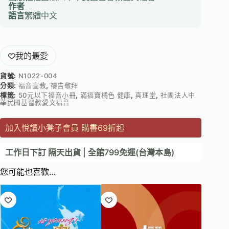
作者
語言
繁體中文
我的最愛
貨號:
N1022-004
分類:
福音宣教
,
禱告敬拜
標籤:
50元以下福音小冊
,
滿福寶橘色 健康
,
真理堂
,
社團法人中
華民國基督教愛文福音
加入悅讀小凳子會員 購書69折起
工作日下訂 隔天出貨 | 全館799免運(台灣本島)
您可能也喜歡…