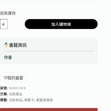
尚有庫存
加入購物車
書籍資訊
作者
我的最愛
貨號:
N2003-016
分類:
文創禮品
標籤:
文創商品
,
樂菓子
,
聖靈按摩鴿