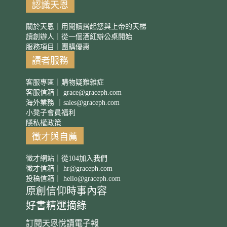
認識天恩
關於天恩｜用閱讀搭起您與上帝的天梯
讀創辦人｜從一個酒紅辦公桌開始
服務項目｜團購優惠
讀者服務
客服專區｜購物疑難雜症
客服信箱｜
grace@graceph.com
海外業務 ｜
sales@graceph.com
小凳子會員福利
隱私權政策
徵才與自薦
徵才網站｜從104加入我們
徵才信箱｜
hr@graceph.com
投稿信箱｜
hello@graceph.com
原創信仰時事內容
好書精選摘錄
訂閱天恩悅讀電子報