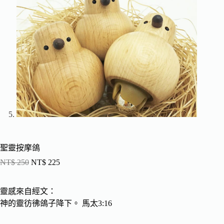
聖靈按摩鴿
NT$
250
NT$
225
靈感來自經文：
神的靈彷彿鴿子降下。 馬太3:16