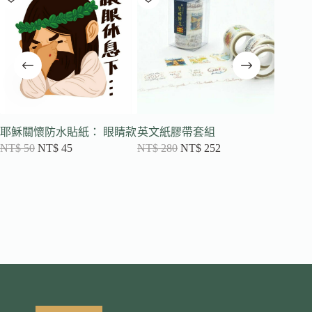
耶穌關懷防水貼紙： 眼睛款
英文紙膠帶套組
Shalo
NT$
50
NT$
45
NT$
280
NT$
252
NT$
50