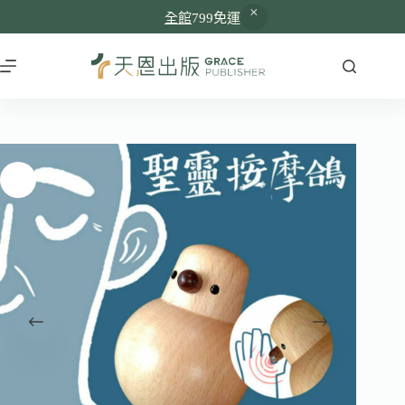
全館
799免運