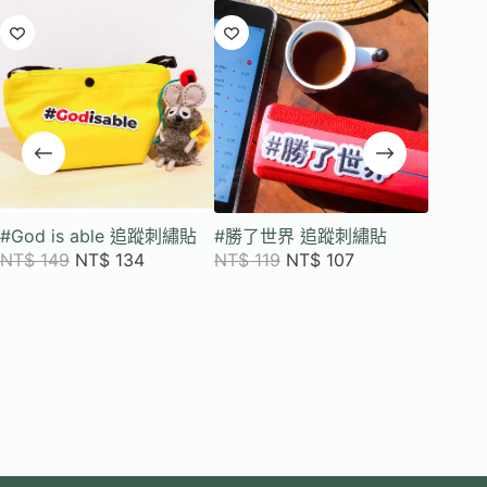
#God is able 追蹤刺繡貼
#勝了世界 追蹤刺繡貼
極度果
果子萬用
NT$
149
NT$
134
NT$
119
NT$
107
張一套 
NT$
2