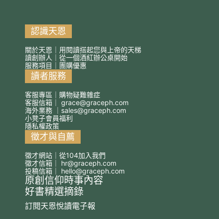
認識天恩
關於天恩｜用閱讀搭起您與上帝的天梯
讀創辦人｜從一個酒紅辦公桌開始
服務項目｜團購優惠
讀者服務
客服專區｜購物疑難雜症
客服信箱｜
grace@graceph.com
海外業務 ｜
sales@graceph.com
小凳子會員福利
隱私權政策
徵才與自薦
徵才網站｜從104加入我們
徵才信箱｜
hr@graceph.com
投稿信箱｜
hello@graceph.com
原創信仰時事內容
好書精選摘錄
訂閱天恩悅讀電子報