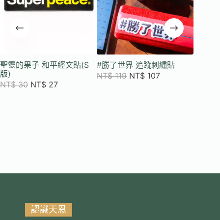
聖靈的果子 和平經文貼(S
#勝了世界 追蹤刺繡貼
極度果
版)
果子經文
NT$
119
NT$
107
色版九張
NT$
30
NT$
27
NT$
3
認識天恩