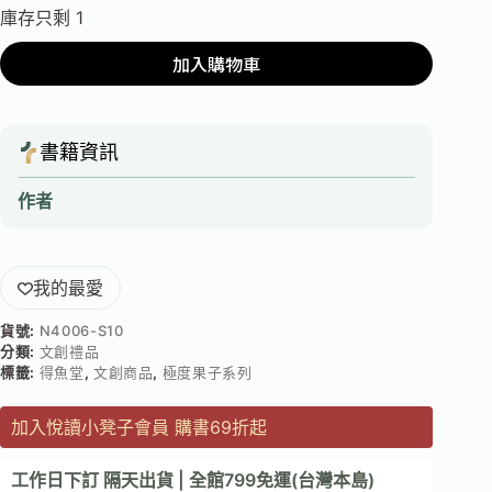
庫存只剩 1
加入購物車
書籍資訊
作者
我的最愛
貨號:
N4006-S10
分類:
文創禮品
標籤:
得魚堂
,
文創商品
,
極度果子系列
加入悅讀小凳子會員 購書69折起
工作日下訂 隔天出貨 | 全館799免運(台灣本島)