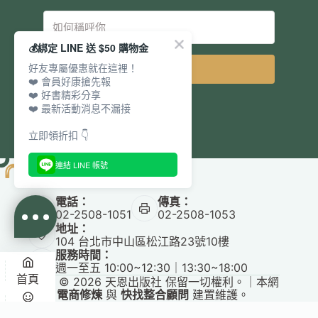
💰綁定 LINE 送 $50 購物金
好友專屬優惠就在這裡！
立即訂閱
❤️ 會員好康搶先報
❤️ 好書精彩分享
❤️ 最新活動消息不漏接
立即領折扣 👇
連結 LINE 帳號
電話：
傳真：
02-2508-1051
02-2508-1053
地址：
104 台北市中山區松江路23號10樓
服務時間：
週一至五 10:00~12:30｜13:30~18:00
首頁
Copyright © 2026 天恩出版社 保留一切權利。｜本網
站由
電商修煉
與
快找整合顧問
建置維護。
✕
悅讀