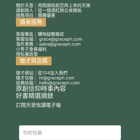
關於天恩｜用閱讀搭起您與上帝的天梯
讀創辦人｜從一個酒紅辦公桌開始
服務項目｜團購優惠
讀者服務
客服專區｜購物疑難雜症
客服信箱｜
grace@graceph.com
海外業務 ｜
sales@graceph.com
小凳子會員福利
隱私權政策
徵才與自薦
徵才網站｜從104加入我們
徵才信箱｜
hr@graceph.com
投稿信箱｜
hello@graceph.com
原創信仰時事內容
好書精選摘錄
訂閱天恩悅讀電子報