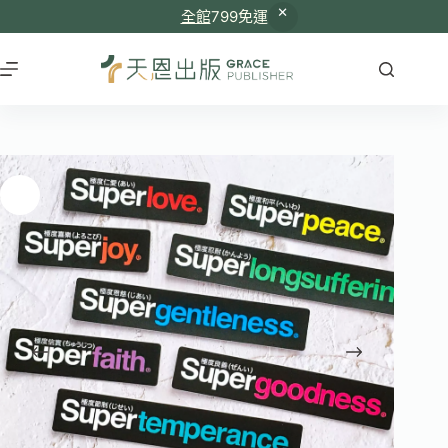
全館
799免運