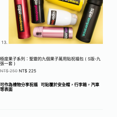
極度果子系列：聖靈的九個果子萬用貼祝福包 ( S版-九
張一套 )
NT$
250
NT$
225
可作為禮物分享祝福 可貼覆於安全帽，行李箱，汽車
等表面