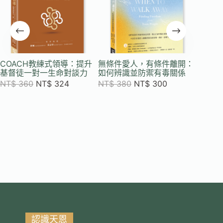
COACH教練式領導：提升
無條件愛人，有條件離開：
星期日
基督徒一對一生命對談力
如何辨識並防禦有毒關係
NT$
3
NT$
360
NT$
324
NT$
380
NT$
300
認識天恩