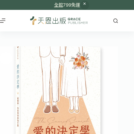
全館
799免運