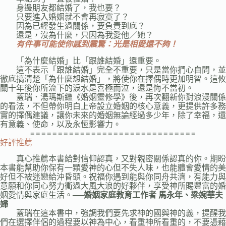
身邊朋友都結婚了，我也要？
只要進入婚姻就不會再寂寞了？
因為已經發生過關係，要負責到底？
還是，沒為什麼，只因為我愛他／她？
有件事可能使你感到震驚：光是相愛還不夠！
「為什麼結婚」比「跟誰結婚」還重要。
這不表示「跟誰結婚」完全不重要，只是當你捫心自問，並
徹底搞清楚「為什麼想結婚」，將使你在擇偶時更加明智。這攸
關十年後你所流下的淚水是喜極而泣，還是悔不當初。
蓋瑞．湯瑪斯繼《婚姻靈修學》後，再次翻新你對浪漫關係
的看法，不但帶你明白上帝設立婚姻的核心意義，更提供許多務
實的擇偶建議，讓你未來的婚姻無論經過多少年，除了幸福，還
有意義、使命，以及永恆影響力。
==============================
好評推薦
真心推薦本書給對信仰認真，又對親密關係認真的你。期盼
本書能幫助你保有一顆愛神的心但不失人味，也能體會愛情的美
好但不被迷戀給沖昏頭。祝福你遇到能與你同舟共濟，有能力與
意願和你同心努力衝過大風大浪的好夥伴，享受神所賜豐富的婚
姻愛情與家庭生活。
──婚姻家庭教育工作者 馬永年、梁婉華夫
婦
蓋瑞在這本書中，強調我們要先求神的國與神的義，提醒我
們在選擇伴侶的過程要以神為中心，看重神所看重的，不要憑藉