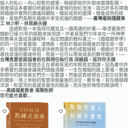
個人的私心、內心短暫的感覺、稍縱即逝的外貌來選擇配偶。
我覺得這本書適切地戳破許多愛情的粉紅泡泡，提出許多在擇偶
與婚姻中實際的建議與觀點。婚前成熟的選擇，婚後成熟的經
營，是我們長期在婚姻中享受祝福的關鍵。
──臺灣毫無隱藏事
工 林少軒、林思綺夫婦
這絕對是一本值得珍藏並且一讀再讀的好書──單憑著我們
婚齡已達35年的經驗來掛保證。作者是我們10年來在一所神學
院教導夫妻成長課程時，指定閱讀的教科書之一《婚姻靈修學》
的同一位作者蓋瑞．湯瑪斯，他對於婚前與婚後的理念是一致
的，就是婚姻不是追求快樂而是生命的成聖過程，婚姻也不是在
尋找浪漫的靈魂伴侶，而是一位可以帶來成長的夥伴關係。
──
台灣真愛家庭協會前任與現任執行長 邱維超、延玲珍夫婦
這本書非常適合正在尋尋覓覓的年輕男女閱讀，因為書中許
多務實的建議會讓我們頭腦清醒、一生在婚姻的路上蒙福。懇請
熱戀中的帥哥美女們也一定要讀，然後認真檢視自己和交往對象
的關係，用上帝給的智慧來做最後的決定。數年後，若在婚姻裡
流淚，盼望流的是感恩喜悅的眼淚，而非挫折悔恨的眼淚啊！
──高雄福氣教會 馮珮牧師
您可能也喜歡…