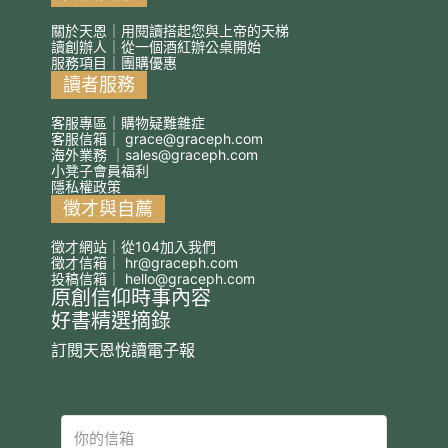
關於天恩｜用閱讀搭起您與上帝的天梯
讀創辦人｜從一個酒紅辦公桌開始
服務項目｜團購優惠
讀者服務
客服專區｜購物疑難雜症
客服信箱｜
grace@graceph.com
海外業務 ｜
sales@graceph.com
小凳子會員福利
隱私權政策
徵才與自薦
徵才網站｜從104加入我們
徵才信箱｜
hr@graceph.com
投稿信箱｜
hello@graceph.com
原創信仰時事內容
好書精選摘錄
訂閱天恩悅讀電子報