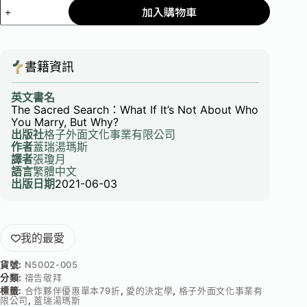
加入購物車
書籍資訊
英文書名
The Sacred Search：What If It’s Not About Who
You Marry, But Why?
出版社
格子外面文化事業有限公司
作者
蓋瑞湯瑪斯
譯者
張瓊月
語言
繁體中文
出版日期
2021-06-03
我的最愛
貨號:
N5002-005
分類:
禱告敬拜
標籤:
合作夥伴優惠單本79折
,
愛的決定學
,
格子外面文化事業有
限公司
,
蓋瑞湯瑪斯