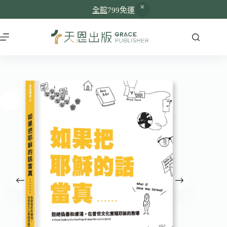
全館
799免運