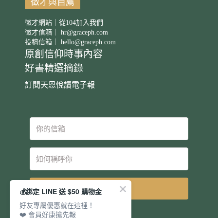
徵才與自薦
徵才網站｜從104加入我們
徵才信箱｜
hr@graceph.com
投稿信箱｜
hello@graceph.com
原創信仰時事內容
好書精選摘錄
訂閱天恩悅讀電子報
立即訂閱
💰綁定 LINE 送 $50 購物金
好友專屬優惠就在這裡！
❤️ 會員好康搶先報