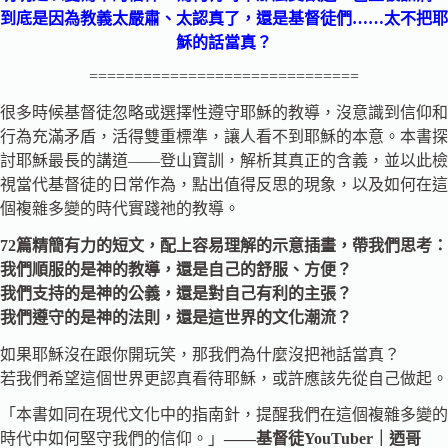
到底是因為教義太嚴肅、太認真了，還是基督徒們……太不把耶
穌的話當真？
==============================
很多時候基督徒忽略或選擇性遵守耶穌的教導，沒意識到信仰和
行為充滿矛盾，活得雙重標準，讓人看不到耶穌的本意。本書探
討耶穌最長的講道——登山寶訓，解析其真正的含義，並以此檢
視當代基督徒的日常作為，點出值得反思的現象，以及如何在這
個複雜多變的時代實踐祂的教導。
72篇精簡有力的短文，配上容易理解的示意插畫，帶我們思考：
我們順服的是神的教導，還是自己的舒服、方便？
我們支持的是神的公義，還是對自己有利的主張？
我們遵守的是神的法則，還是這世界的文化潮流？
如果耶穌沒在跟你開玩笑，那我們為什麼沒把祂話當真？
若我們希望這個世界更認真看待耶穌，或許應該先從自己做起。
「本書如同在現代文化中的指南針，提醒我們在這個複雜多變的
時代中如何堅守我們的信仰。」
——基督徒YouTuber｜迺哥