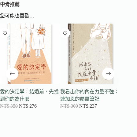
中肯推薦
您可能也喜歡…
愛的決定學：結婚前，先找
我看出你的內在力量不強：
為信任
到你的為什麼
連加恩的屬靈筆記
出或保
NT$
350
NT$
276
NT$
300
NT$
237
信任
NT$
46