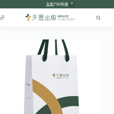
全館
799免運