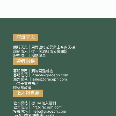
認識天恩
關於天恩｜用閱讀搭起您與上帝的天梯
讀創辦人｜從一個酒紅辦公桌開始
服務項目｜團購優惠
讀者服務
客服專區｜購物疑難雜症
客服信箱｜
grace@graceph.com
海外業務 ｜
sales@graceph.com
小凳子會員福利
隱私權政策
徵才與自薦
徵才網站｜從104加入我們
徵才信箱｜
hr@graceph.com
投稿信箱｜
hello@graceph.com