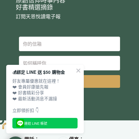
原創信仰時事內容
好書精選摘錄
訂閱天恩悅讀電子報
💰綁定 LINE 送 $50 購物金
好友專屬優惠就在這裡！
立即訂閱
❤️ 會員好康搶先報
❤️ 好書精彩分享
❤️ 最新活動消息不漏接
立即領折扣 👇
連結 LINE 帳號