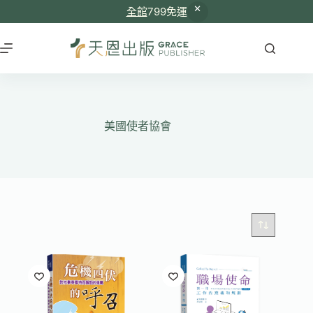
全館
799免運
跳
至
主
要
內
容
美國使者協會