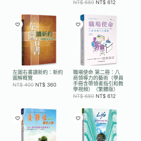
NT$
680
NT$
612
左圖右書讀新約：新約
職場使命 第二冊：八
圖解概覽
商領導力的藝術（學員
手冊含帶領者指引和教
NT$
400
NT$
360
學視頻）（繁體版）
NT$
680
NT$
612