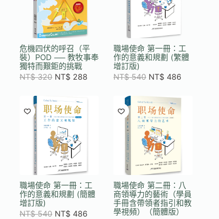
危機四伏的呼召（平
職場使命 第一冊：工
裝）POD ── 教牧事奉
作的意義和規劃 (繁體
獨特而艱鉅的挑戰
增訂版)
NT$
320
NT$
288
NT$
540
NT$
486
職場使命 第一冊：工
職場使命 第二冊：八
作的意義和規劃 (簡體
商領導力的藝術（學員
增訂版)
手冊含帶領者指引和教
學視頻）（簡體版）
NT$
540
NT$
486