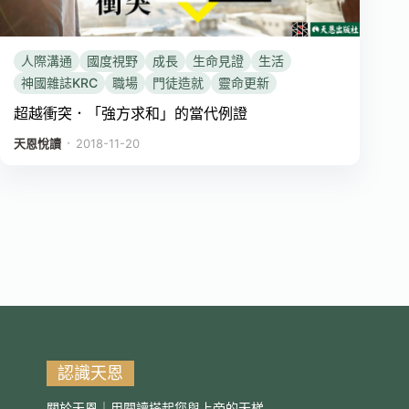
人際溝通
國度視野
成長
生命見證
生活
神國雜誌KRC
職場
門徒造就
靈命更新
超越衝突．「強方求和」的當代例證
．
天恩悅讀
2018-11-20
認識天恩
關於天恩｜用閱讀搭起您與上帝的天梯