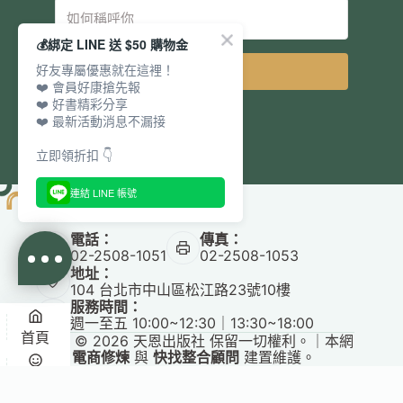
💰綁定 LINE 送 $50 購物金
好友專屬優惠就在這裡！
立即訂閱
❤️ 會員好康搶先報
❤️ 好書精彩分享
❤️ 最新活動消息不漏接
立即領折扣 👇
連結 LINE 帳號
電話：
傳真：
02-2508-1051
02-2508-1053
地址：
104 台北市中山區松江路23號10樓
服務時間：
週一至五 10:00~12:30｜13:30~18:00
首頁
Copyright © 2026 天恩出版社 保留一切權利。｜本網
站由
電商修煉
與
快找整合顧問
建置維護。
悅讀