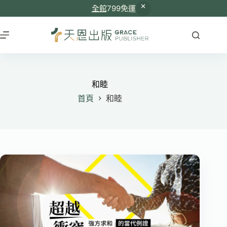
全館
799免運
跳
至
主
要
內
容
和睦
首頁
和睦