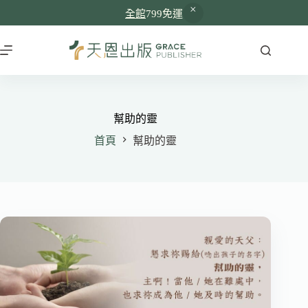
全館
799免運
跳
至
主
要
內
容
幫助的靈
首頁
幫助的靈