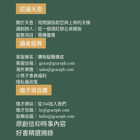
認識天恩
關於天恩｜用閱讀搭起您與上帝的天梯
讀創辦人｜從一個酒紅辦公桌開始
服務項目｜團購優惠
讀者服務
客服專區｜購物疑難雜症
客服信箱｜
grace@graceph.com
海外業務 ｜
sales@graceph.com
小凳子會員福利
隱私權政策
徵才與自薦
徵才網站｜從104加入我們
徵才信箱｜
hr@graceph.com
投稿信箱｜
hello@graceph.com
原創信仰時事內容
好書精選摘錄