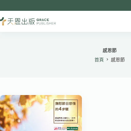
跳
至
主
要
內
容
感恩節
首頁
感恩節