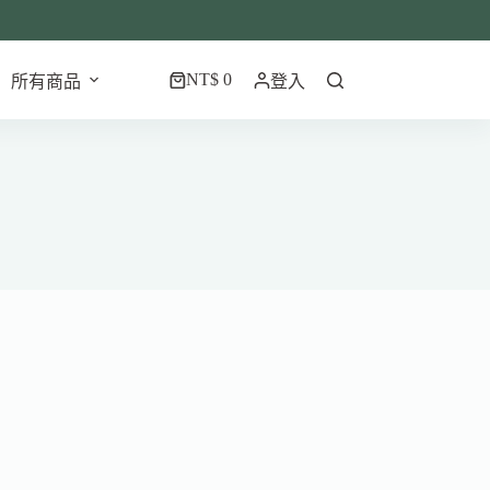
NT$
0
所有商品
登入
購
物
車