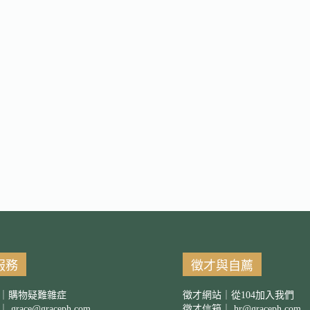
服務
徵才與自薦
｜購物疑難雜症
徵才網站｜從104加入我們
箱｜
grace@graceph.com
徵才信箱｜
hr@graceph.com