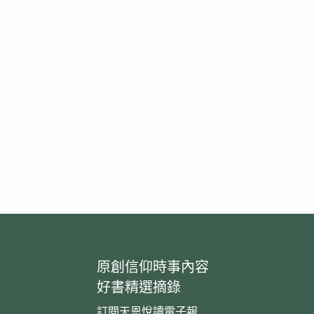
原創信仰時事內容
好書精選摘錄
訂閱天恩悅讀電子報