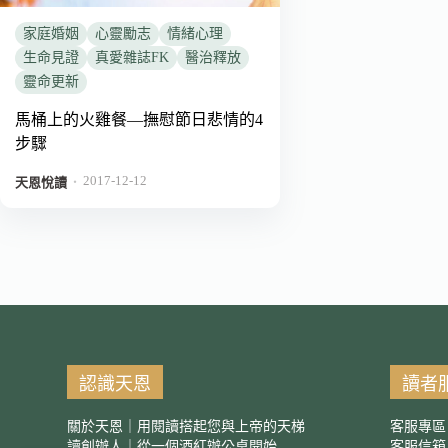
家庭婚姻
心靈勵志
情緒心理
生命見證
真愛雜誌FK
醫治釋放
靈命更新
馬桶上的火雞餐―撫慰節日悲情的4
步驟
2017-12-12
．
天恩悅讀
認識天恩
讀者
關於天恩｜用閱讀搭起您與上帝的天梯
客服專區
讀創辦人｜從一個酒紅辦公桌開始
客服信