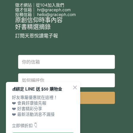
徵才網站｜從104加入我們
徵才信箱｜
hr@graceph.com
投稿信箱｜
hello@graceph.com
原創信仰時事內容
好書精選摘錄
訂閱天恩悅讀電子報
💰綁定 LINE 送 $50 購物金
好友專屬優惠就在這裡！
立即訂閱
❤️ 會員好康搶先報
❤️ 好書精彩分享
❤️ 最新活動消息不漏接
立即領折扣 👇