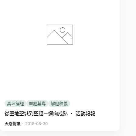
真理解經
聖經輔導
解經釋義
從聖地聖城到聖經－邁向成熟 ． 活動報報
．
天恩悅讀
2018-08-30