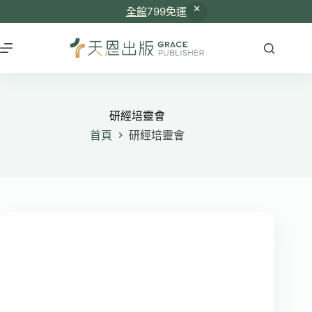
全館
799免運
跳
至
主
要
內
容
研經培靈會
首頁
研經培靈會