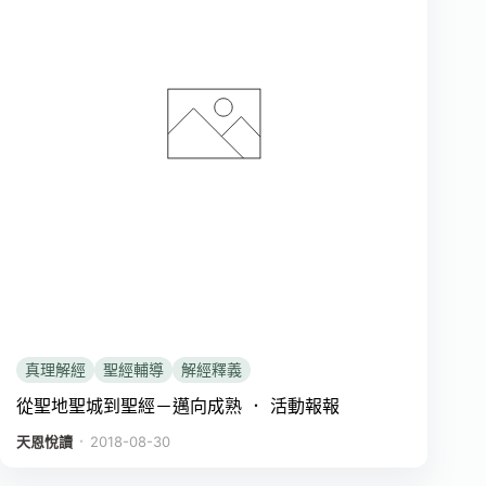
真理解經
聖經輔導
解經釋義
從聖地聖城到聖經－邁向成熟 ． 活動報報
．
天恩悅讀
2018-08-30