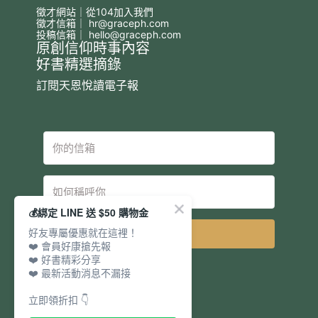
徵才網站｜從104加入我們
徵才信箱｜
hr@graceph.com
投稿信箱｜
hello@graceph.com
原創信仰時事內容
好書精選摘錄
訂閱天恩悅讀電子報
💰綁定 LINE 送 $50 購物金
好友專屬優惠就在這裡！
立即訂閱
❤️ 會員好康搶先報
❤️ 好書精彩分享
❤️ 最新活動消息不漏接
立即領折扣 👇