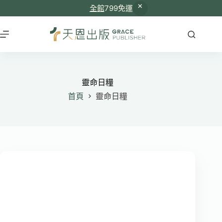
全館
799免運
跳
至
主
要
內
容
靈命日糧
首頁
靈命日糧