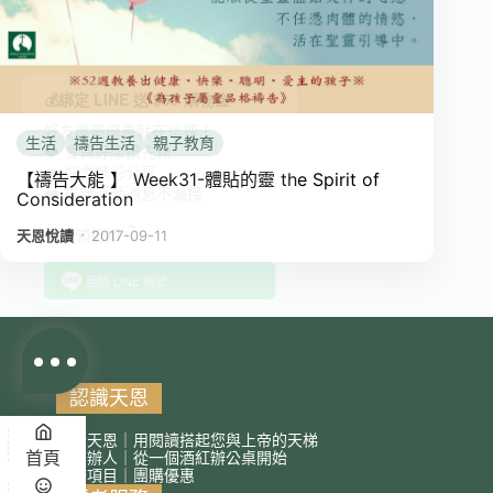
💰綁定 LINE 送 $50 購物金
好友專屬優惠就在這裡！
生活
禱告生活
親子教育
❤️ 會員好康搶先報
❤️ 好書精彩分享
【禱告大能 】 Week31-體貼的靈 the Spirit of
❤️ 最新活動消息不漏接
Consideration
立即領折扣 👇
．
天恩悅讀
2017-09-11
連結 LINE 帳號
認識天恩
關於天恩｜用閱讀搭起您與上帝的天梯
首頁
讀創辦人｜從一個酒紅辦公桌開始
服務項目｜團購優惠