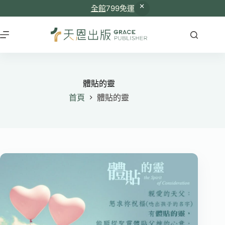
全館
799免運
跳
至
主
要
內
容
體貼的靈
首頁
體貼的靈