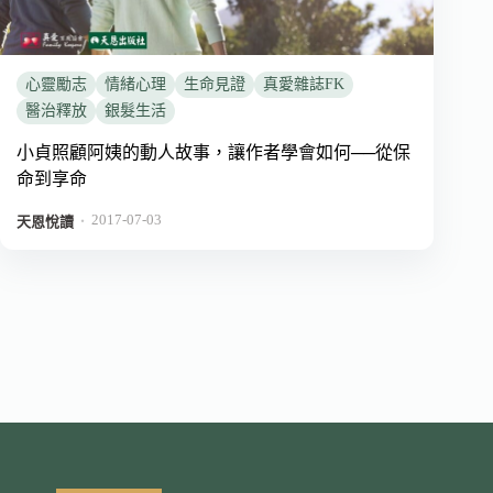
心靈勵志
情緒心理
生命見證
真愛雜誌FK
醫治釋放
銀髮生活
小貞照顧阿姨的動人故事，讓作者學會如何──從保
命到享命
2017-07-03
．
天恩悅讀