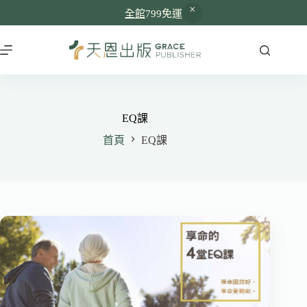
全館
799免運
跳
至
主
要
內
容
EQ課
首頁
EQ課