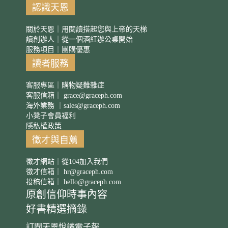
認識天恩
關於天恩｜用閱讀搭起您與上帝的天梯
讀創辦人｜從一個酒紅辦公桌開始
服務項目｜團購優惠
讀者服務
客服專區｜購物疑難雜症
客服信箱｜
grace@graceph.com
海外業務 ｜
sales@graceph.com
小凳子會員福利
隱私權政策
徵才與自薦
徵才網站｜從104加入我們
徵才信箱｜
hr@graceph.com
投稿信箱｜
hello@graceph.com
原創信仰時事內容
好書精選摘錄
訂閱天恩悅讀電子報