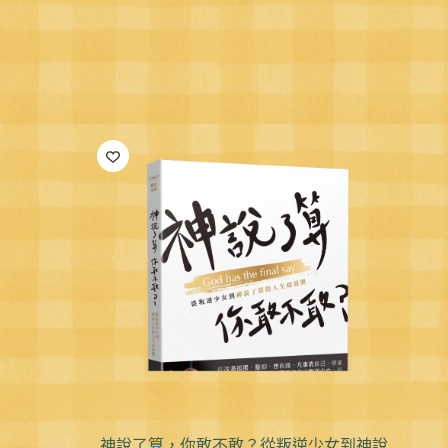
神說了算，你敢不敢？從叛逆少女到神說