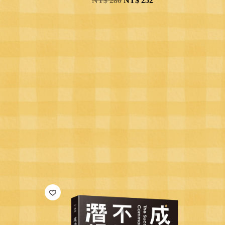
NT$
280
NT$
252