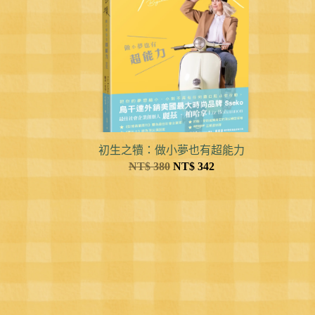
初生之犢：做小夢也有超能力
NT$
380
NT$
342