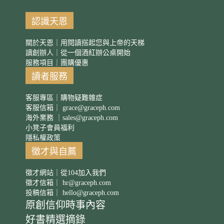
認識天恩
關於天恩｜用閱讀搭起您與上帝的天梯
讀創辦人｜從一個酒紅辦公桌開始
服務項目｜團購優惠
讀者服務
客服專區｜購物疑難雜症
客服信箱｜
grace@graceph.com
海外業務 ｜
sales@graceph.com
小凳子會員福利
隱私權政策
徵才與自薦
徵才網站｜從104加入我們
徵才信箱｜
hr@graceph.com
投稿信箱｜
hello@graceph.com
原創信仰時事內容
好書精選摘錄