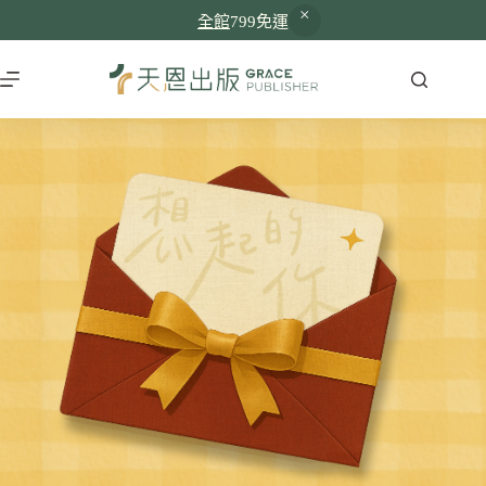
全館
799免運