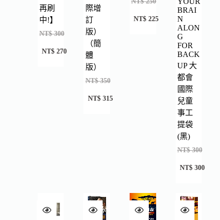
NT$
250
YOUR
再刷
際增
BRAI
NT$
225
N
中!】
訂
ALON
版）
NT$
300
G
（簡
FOR
NT$
270
BACK
體
UP 大
版）
都會
NT$
350
國際
NT$
315
兒童
事工
提袋
(黑)
NT$
300
NT$
300