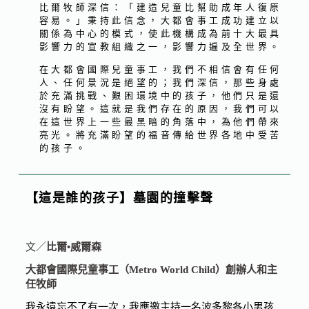
比爾牧師深信：「建造兒童比幫助成年人復原
容易。」秉持此信念，大都會事工成功建立以
關係為中心的模式，使此機構成為前十大最具
影響力的宣教組織之一，影響力遍及全世界。
在大都會國際兒童事工，我們不相信會有任何
人、任何景況是絕望的；我們深信，那些身處
於充滿挑戰、艱困環境中的孩子，他們只是還
沒有盼望。這就是我們存在的原因，我們可以
在這世界上一些最黑暗的角落中，為他們帶來
亮光。將充滿盼望的福音傳給世界各地中受苦
的孩子。
【這是誰的孩子】墓園的撞擊聲
文／
比爾•威爾森
大都會國際兒童事工（Metro World Child）創辦人和主
任牧師
我永遠忘不了有一次，我應邀主持一名波多黎各小男孩