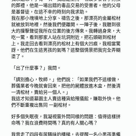
的葬禮，他是一場出錯的毒品交易的受害者。他的父母
是基督徒，在這不幸的時刻向我求助。
我在那小塊墳地上分享、禱告之後，那漂亮的金屬棺材
就被放到地裡，然後我們便離開。一陣子後，我聽到很
大的撞擊聲從我所在位置的後方傳來。我轉過身來，大
吃一驚，看到那家人站在坑洞附近，把石頭砸到棺材
上。我走回去看到漂亮的棺材上有個大凹痕，我相當驚
訝。他們在生這男孩的氣嗎？這整個情景把我完全弄糊
塗了。
「出了什麼事？」我問。
「請別擔心，牧師，」他們說：「如果我們不這樣做，
葬儀業者今晚就會回來，把他的屍體放進木盒，然後清
一清棺材，賣給另一個人。」
我這才知道墓園主人賣這種貨給殯儀館，賺取外快。他
們不斷重複出售同 一副棺材。
好多個失眠夜，我凝視窗外問同樣的問題：值得這樣拼
命嗎？我在浪費時間嗎？真的有人關心嗎？
我曾走了四段有尿騷味的樓梯，去提醒一名小男孩準備