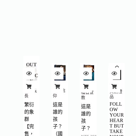
OUT
OF
STOC
K
自我成
深度信
文創禮
福音宣
長
仰
品
教
FOLL
繁衍
這是
這是
OW
的象
誰的
誰的
YOUR
群
孩
HEAR
孩
T BUT
【完
子？
子？
TAKE
售，
（國