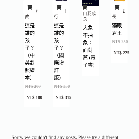
暢銷排
自我成
福音宣
自我成
行
長
教
長
這是
獨眼
這是
大象
誰的
君王
誰的
不抽
孩
孩
NT$
250
象：
子？
子？
面對
NT$
225
（國
（中
篇 (電
際增
英對
子書)
訂
照繪
版）
本）
NT$
350
NT$
200
NT$
315
NT$
180
Sorry, we couldn't find any posts. Please try a different