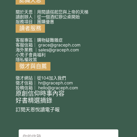
認識天恩
關於天恩｜用閱讀搭起您與上帝的天梯
讀創辦人｜從一個酒紅辦公桌開始
服務項目｜團購優惠
讀者服務
客服專區｜購物疑難雜症
客服信箱｜
grace@graceph.com
海外業務 ｜
sales@graceph.com
小凳子會員福利
隱私權政策
徵才與自薦
徵才網站｜從104加入我們
徵才信箱｜
hr@graceph.com
投稿信箱｜
hello@graceph.com
原創信仰時事內容
好書精選摘錄
訂閱天恩悅讀電子報