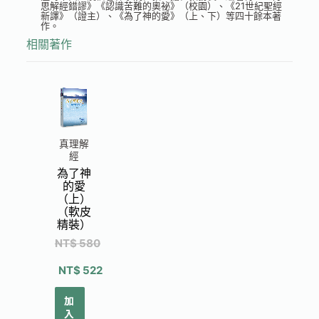
思解經錯謬》《認識苦難的奧祕》（校園）、《21世紀聖經
新譯》（證主）、《為了神的愛》（上、下）等四十餘本著
作。
相關著作
真理解
經
為了神
的愛
（上）
（軟皮
精裝）
NT$
580
NT$
522
加
入