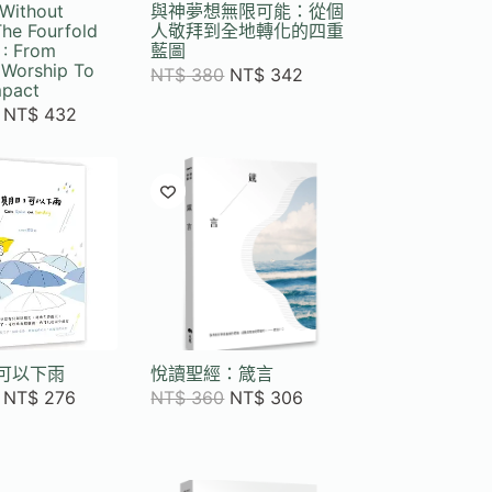
 Without
與神夢想無限可能：從個
he Fourfold
人敬拜到全地轉化的四重
 : From
藍圖
 Worship To
NT$
380
NT$
342
mpact
NT$
432
可以下雨
悅讀聖經：箴言
NT$
276
NT$
360
NT$
306