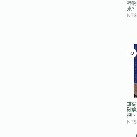
神啊
來?
NT$
誰偷
破魔
探、
NT$