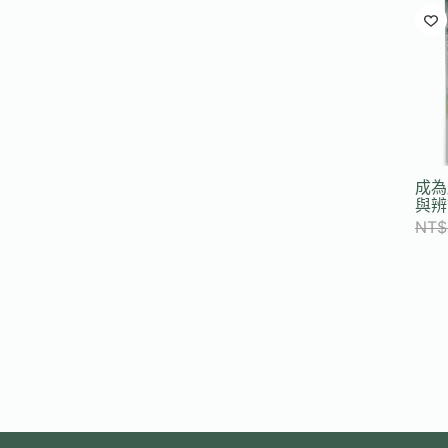
成為
與辨
NT$