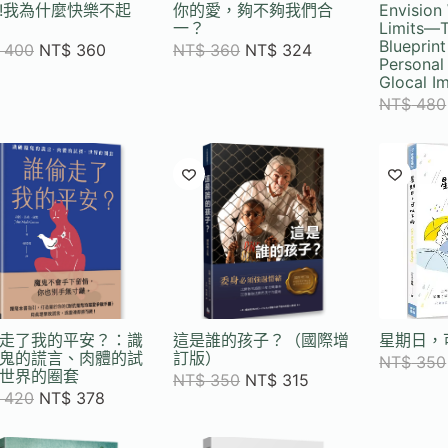
!我為什麼快樂不起
你的愛，夠不夠我們合
Envision
一？
Limits—T
Blueprint
400
NT$
360
NT$
360
NT$
324
Personal
Glocal I
NT$
480
走了我的平安？：識
這是誰的孩子？（國際增
星期日，
鬼的謊言、肉體的試
訂版）
NT$
350
世界的圈套
NT$
350
NT$
315
420
NT$
378