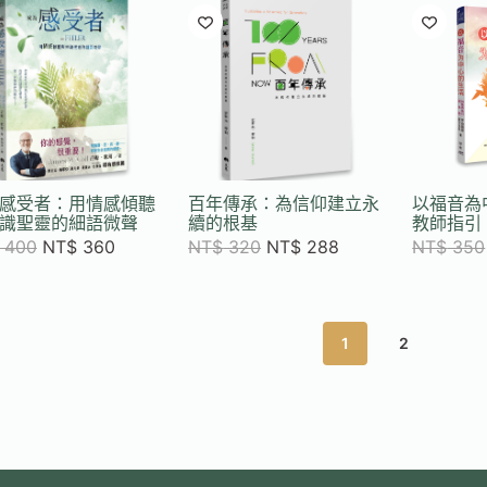
感受者：用情感傾聽
百年傳承：為信仰建立永
以福音為
識聖靈的細語微聲
續的根基
教師指引 
400
NT$
360
NT$
320
NT$
288
NT$
350
1
2