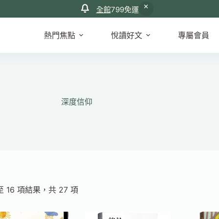
全館
799免運
熱門焦點
悅讀好文
專屬會員
深度信仰
依
至 16 項結果，共 27 項
最
新
項