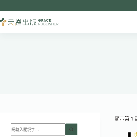
跳
至
主
要
內
容
顯示第 1 
找
不
到