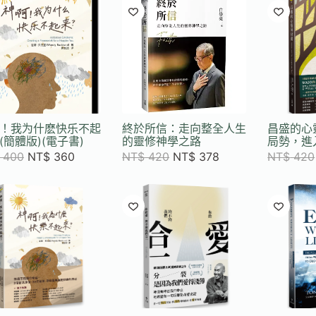
目
排
序
！我为什麽快乐不起
終於所信：走向整全人生
昌盛的心
(簡體版)(電子書)
的靈修神學之路
局勢，進
400
NT$
360
NT$
420
NT$
378
NT$
420