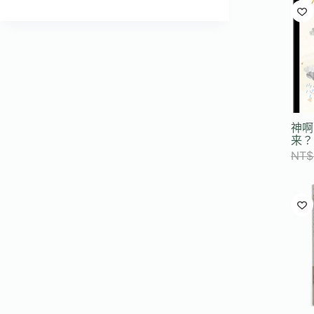
符
合
條
件
的
結
果
神啊
来？
NT$