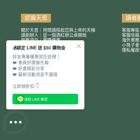
認識天恩
讀者
關於天恩｜用閱讀搭起您與上帝的天梯
客服專區
讀創辦人｜從一個酒紅辦公桌開始
客服信
服務項目｜團購優惠
海外業務
小凳子會
💰綁定 LINE 送 $50 購物金
隱私權政
好友專屬優惠就在這裡！
❤️ 會員好康搶先報
❤️ 好書精彩分享
❤️ 最新活動消息不漏接
立即領折扣 👇
連結 LINE 帳號