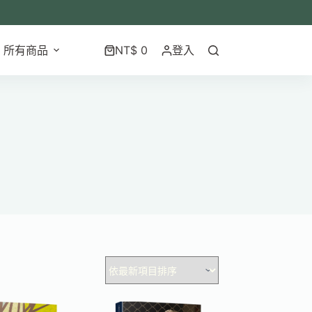
所有商品
NT$
0
登入
購
物
車