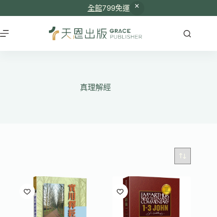
全館
799免運
跳
至
主
要
內
容
真理解經