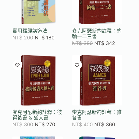
實用釋經講道法
麥克阿瑟新約註釋：約
翰一二三書
NT$
200
NT$
180
NT$
380
NT$
342
麥克阿瑟新約註釋：彼
麥克阿瑟新約註釋：雅
得後書 & 猶大書
各書
NT$
300
NT$
270
NT$
400
NT$
360