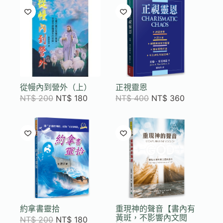
從幔內到營外（上）
正視靈恩
NT$
200
NT$
180
NT$
400
NT$
360
約拿書靈拾
重現神的聲音【書內有
黃斑，不影響內文閱
NT$
200
NT$
180