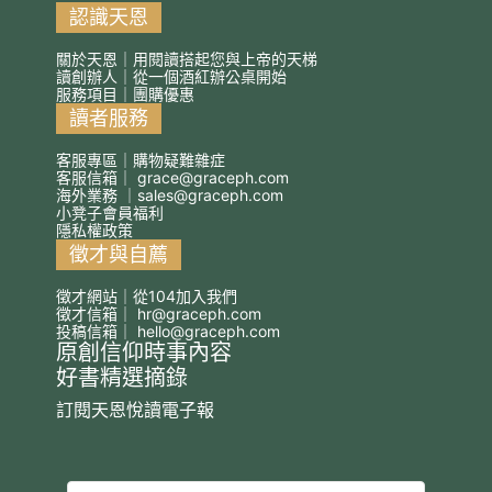
認識天恩
關於天恩｜用閱讀搭起您與上帝的天梯
讀創辦人｜從一個酒紅辦公桌開始
服務項目｜團購優惠
讀者服務
客服專區｜購物疑難雜症
客服信箱｜
grace@graceph.com
海外業務 ｜
sales@graceph.com
小凳子會員福利
隱私權政策
徵才與自薦
徵才網站｜從104加入我們
徵才信箱｜
hr@graceph.com
投稿信箱｜
hello@graceph.com
原創信仰時事內容
好書精選摘錄
訂閱天恩悅讀電子報