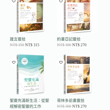
箴言靈拾
約書亞記靈拾
NT$
350
NT$
315
NT$
300
NT$
270
聖靈充滿新生活：從聖
哥林多前書靈拾
NT$
300
NT$
270
經解密聖靈的工作