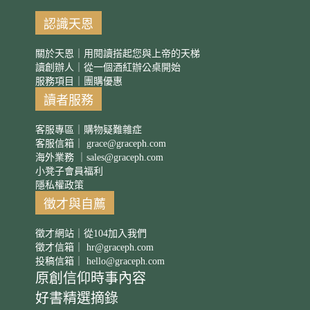
認識天恩
關於天恩｜用閱讀搭起您與上帝的天梯
讀創辦人｜從一個酒紅辦公桌開始
服務項目｜團購優惠
讀者服務
客服專區｜購物疑難雜症
客服信箱｜
grace@graceph.com
海外業務 ｜
sales@graceph.com
小凳子會員福利
隱私權政策
徵才與自薦
徵才網站｜從104加入我們
徵才信箱｜
hr@graceph.com
投稿信箱｜
hello@graceph.com
原創信仰時事內容
好書精選摘錄