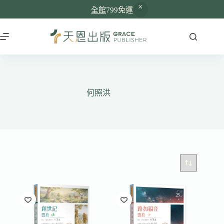
全館
799免運
跳
至
主
要
內
容
何照洪