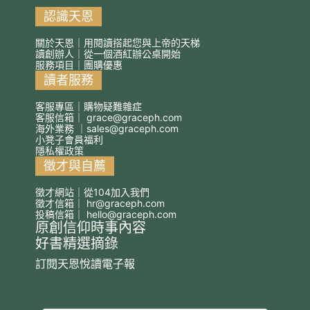
認識天恩
關於天恩｜用閱讀搭起您與上帝的天梯
讀創辦人｜從一個酒紅辦公桌開始
服務項目｜團購優惠
讀者服務
客服專區｜購物疑難雜症
客服信箱｜
grace@graceph.com
海外業務 ｜
sales@graceph.com
小凳子會員福利
隱私權政策
徵才與自薦
徵才網站｜從104加入我們
徵才信箱｜
hr@graceph.com
投稿信箱｜
hello@graceph.com
原創信仰時事內容
好書精選摘錄
訂閱天恩悅讀電子報