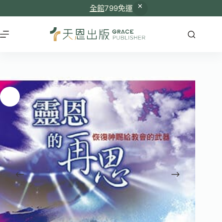
全館
799免運