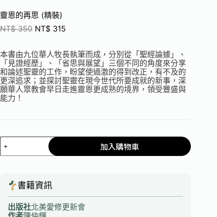
靈恩的再思 (精裝)
NT$
350
NT$
315
本書由九位華人牧長執筆而成，分別從「聖經論據」、
「見證經歷」、「省思與展望」三個不同的角度來分享
和論述聖靈的工作，盼望使過激的得到改正，有不及的
更深追求；並探討聖靈在現今世代所要成就的新事，深
願華人眾教會早日走進靈恩更成熟的境界，領受豐盛與
能力！
加入購物車
書籍資訊
出版社
北美愛修更新會
作者
陳仲輝