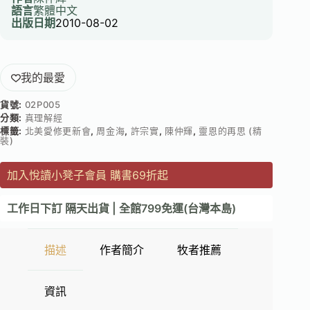
語言
繁體中文
出版日期
2010-08-02
我的最愛
貨號:
02P005
分類:
真理解經
標籤:
北美愛修更新會
,
周金海
,
許宗實
,
陳仲輝
,
靈恩的再思 (精
裝)
加入悅讀小凳子會員 購書69折起
工作日下訂 隔天出貨 | 全館799免運(台灣本島)
描述
作者簡介
牧者推薦
資訊