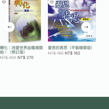
轉化：改變世界由職場開
靈恩的再思（平裝精華版）
聖靈與
始！（修訂版）
NT$
180
NT$
162
NT$
2
NT$
300
NT$
270