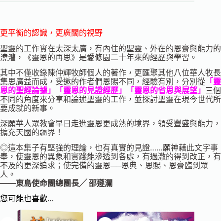
更平衡的認識，更廣闊的視野
聖靈的工作實在太深太廣，有內住的聖靈、外在的恩膏與能力的
澆灌，《靈恩的再思》是愛修園二十年來的經歷與學習。
其中不僅收錄陳仲輝牧師個人的著作，更匯聚其他八位華人牧長
集思廣益而成，受邀的作者們恩賜不同，經驗有別，分別從
「靈
恩的聖經論據」「靈恩的見證經歷」「靈恩的省思與展望」
三個
不同的角度來分享和論述聖靈的工作，並探討聖靈在現今世代所
要成就的新事。
深願華人眾教會早日走進靈恩更成熟的境界，領受豐盛與能力，
擴充天國的疆界！
◎這本集子有堅強的理論，也有真實的見證……願神藉此文字事
奉，使靈恩的異象和實踐能滲透到各處，有過激的得到改正，有
不及的更深追求；使完備的靈恩──恩典、恩賜、恩膏臨到眾
人。
——東島使命團總團長╱ 邵遵瀾
您可能也喜歡…