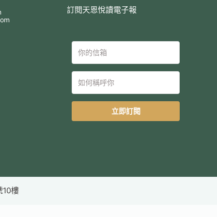
訂閱天恩悅讀電子報
m
com
立即訂閱
號10樓