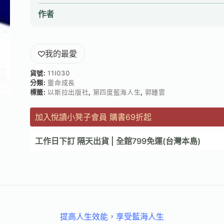
作者
我的最愛
貨號:
11I030
分類:
靈命成長
標籤:
以斯拉出版社
,
第四度藍海人生
,
郭鍾雲
加入悅讀小凳子會員 購書69折起
工作日下訂 隔天出貨 | 全館799免運(台灣本島)
提高人生效能，享受藍海人生