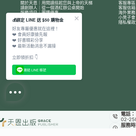
關於天恩｜用閱讀搭起您與上帝的天梯
客服專區
讀創辦人｜從一個酒紅辦公桌開始
客服信
服務項目｜團購優惠
海外業務
小凳子會
💰綁定 LINE 送 $50 購物金
隱私權政
好友專屬優惠就在這裡！
❤️ 會員好康搶先報
❤️ 好書精彩分享
❤️ 最新活動消息不漏接
立即領折扣 👇
連結 LINE 帳號
電話：
02-25
服務時
週一至五 