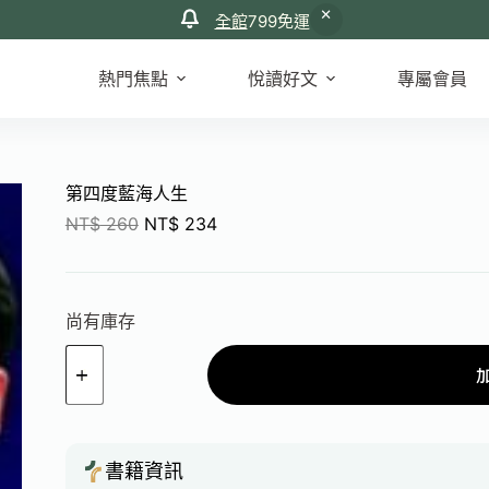
全館
799免運
熱門焦點
悅讀好文
專屬會員
第四度藍海人生
NT$
260
NT$
234
尚有庫存
書籍資訊