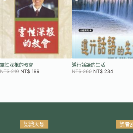
靈性深根的教會
遵行話語的生活
NT$
210
NT$
189
NT$
260
NT$
234
認識天恩
讀者