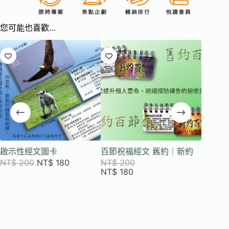
您可能也喜歡…
啟示性經文圖卡
百節祝福經文 舊約｜新約
天父的
｜中英
NT$
200
NT$
180
NT$
200
英繁體
NT$
180
NT$
2