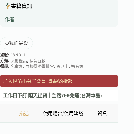
書籍資訊
作者
我的最愛
貨號:
13N011
分類:
文創禮品
,
福音宣教
標籤:
兒童類
,
內壢得勝靈糧堂
,
恩典卡
,
福音類
加入悅讀小凳子會員 購書69折起
工作日下訂 隔天出貨 | 全館799免運(台灣本島)
描述
使用場合/使用建議
資訊