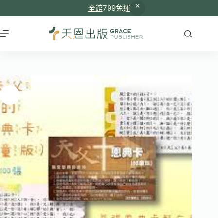
全館
799免運