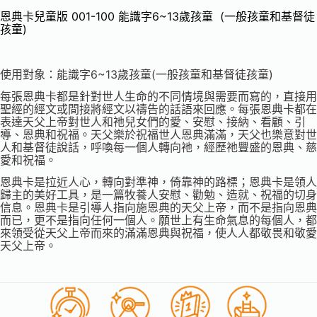
恩典卡兒童版 001-100 能識字6~13歲孩童 (一般孩童和基督徒
孩童)
使用對象：能識字6~13歲孩童(一般孩童和基督徒孩童)
每張恩典卡都是針對世人生命的不同情境與需要而寫的，直接用
聖經的經文或間接將經文以禱告的話語來回應。每張恩典卡都在
表達天父上帝對世人和祂兒女們的愛、安慰、接納、看顧、引
導、恩典和祝福。天父樂於祝福世人恩典滿滿，天父也樂意對世
人和基督徒說話，呼喚每一個人轉向祂，經歷祂豐盛的恩典、慈
愛和祝福。
恩典卡是拉近人心，轉向對準神，倚靠神的路標；恩典卡是領人
歸主的美好工具，是一篇牧養人安慰、勸勉、造就、祝福的切身
信息。恩典卡是引導人指向施恩典的天父上帝，而不是指向恩典
而已，更不是指向任何一個人。願世上有生命氣息的每個人，都
來領受從天父上帝而來的滿滿恩典與祝福，使人人都敬畏和敬愛
天父上帝。