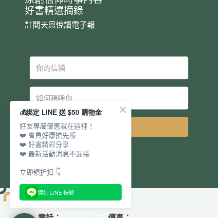
好書精選摘錄
訂閱天恩悅讀電子報
💰綁定 LINE 送 $50 購物金
好友專屬優惠就在這裡！
立即訂閱
❤️ 會員好康搶先報
❤️ 好書精彩分享
❤️ 最新活動消息不漏接
立即領折扣 👇
連結 LINE 帳號
電話：
傳真：