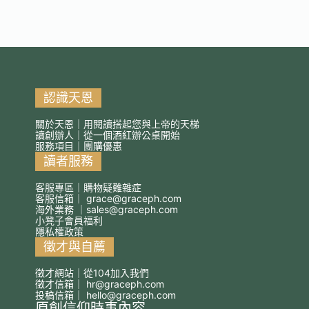
認識天恩
關於天恩｜用閱讀搭起您與上帝的天梯
讀創辦人｜從一個酒紅辦公桌開始
服務項目｜團購優惠
讀者服務
客服專區｜購物疑難雜症
客服信箱｜
grace@graceph.com
海外業務 ｜
sales@graceph.com
小凳子會員福利
隱私權政策
徵才與自薦
徵才網站｜從104加入我們
徵才信箱｜
hr@graceph.com
投稿信箱｜
hello@graceph.com
原創信仰時事內容