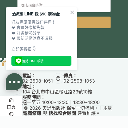
💰綁定 LINE 送 $50 購物金
好友專屬優惠就在這裡！
立即訂閱
❤️ 會員好康搶先報
❤️ 好書精彩分享
❤️ 最新活動消息不漏接
立即領折扣 👇
連結 LINE 帳號
電話：
傳真：
02-2508-1051
02-2508-1053
地址：
104 台北市中山區松江路23號10樓
服務時間：
週一至五 10:00~12:30｜13:30~18:00
首頁
Copyright © 2026 天恩出版社 保留一切權利。｜本網
站由
電商修煉
與
快找整合顧問
建置維護。
✕
悅讀