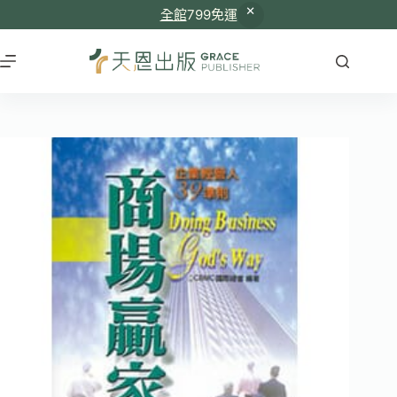
全館
799免運