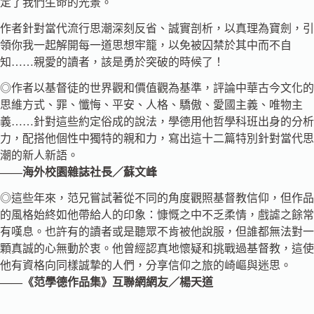
定了我們生命的光景。
作者針對當代流行思潮深刻反省、誠實剖析，以真理為寶劍，引
領你我一起解開每一道思想牢籠，以免被囚禁於其中而不自
知……親愛的讀者，該是勇於突破的時候了！
◎作者以基督徒的世界觀和價值觀為基準，評論中華古今文化的
思維方式、罪、懺悔、平安、人格、驕傲、愛國主義、唯物主
義……針對這些約定俗成的說法，學德用他哲學科班出身的分析
力，配搭他個性中獨特的親和力，寫出這十二篇特別針對當代思
潮的新人新語。
——海外校園雜誌社長／蘇文峰
◎這些年來，范兄嘗試著從不同的角度觀照基督教信仰，但作品
的風格始終如他帶給人的印象：慷慨之中不乏柔情，戲謔之餘常
有嘆息。也許有的讀者或是聽眾不肯被他說服，但誰都無法對一
顆真誠的心無動於衷。他曾經認真地懷疑和挑戰過基督教，這使
他有資格向同樣誠摯的人們，分享信仰之旅的崎嶇與迷思。
——《范學德作品集》互聯網網友／楊天道