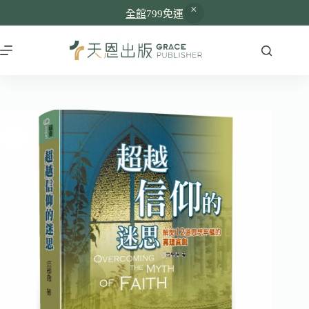
全館
799免運