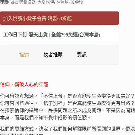
標籤:
基督使者協會
,
天恩代理
,
福音類
,
范學德
加入悅讀小凳子會員 購書69折起
工作日下訂 隔天出貨 | 全館799免運(台灣本島)
描述
牧者推薦
資訊
信仰，衝破人心的牢籠
你可曾認真想過，「不信上帝」是否真能使生命變得更加美好？
你可曾回首過往，「信了別神」是否真能使生命變得更有出路？
在探索信仰的過程中，許多問題之所以成為問題，不是因為問題
本身，而是我們不知不覺中成形的價值觀。
我們的思維方式，決定了我們如何解釋眼前所看到的世界，更決