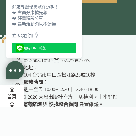
好友專屬優惠就在這裡！
❤️ 會員好康搶先報
❤️ 好書精彩分享
❤️ 最新活動消息不漏接
立即領折扣 👇
連結 LINE 帳號
電話：
傳真：
02-2508-1051
02-2508-1053
地址：
104 台北市中山區松江路23號10樓
服務時間：
週一至五 10:00~12:30｜13:30~18:00
首頁
Copyright © 2026 天恩出版社 保留一切權利。｜本網站
由
電商修煉
與
快找整合顧問
建置維護。
✕
悅讀
收藏