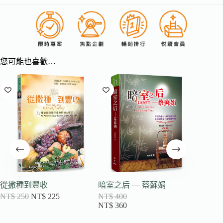
您可能也喜歡…
從撒種到豐收
暗室之后 — 蔡蘇娟
信心的
NT$
250
NT$
225
NT$
400
不影響
NT$
360
人14】
NT$
40