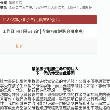
分類:
婚姻家庭
標籤:
希伯崙異象工場
,
我家也有巨人終結者
,
比爾強生
,
造就類
加入悅讀小凳子會員 購書69折起
工作日下訂 隔天出貨 | 全館799免運(台灣本島)
描述
帶領孩子戰勝生命中的巨人
下一代的命定自此展開
這本書是比爾強生牧師夫婦當父母的甘苦談；父母不僅夢想著要
享受在孩子生命裡的每個季節，而且要越來越甘之如飴，靠著神
的恩典，就能一路看著這些夢想一一實現。
坊間有許多親職教養的書，都是經驗老到的作者或領袖寫成的優
秀著作。我們為每本書感到感謝，畢竟這項任務如此具有挑戰
性，我們的確需要盡可能地汲取一切的深刻理解和訓練。而本書
的寫成更希望讓父母親知道親職教養應該要帶出神祂不可動搖的