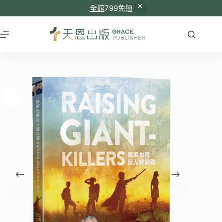
全館
799免運