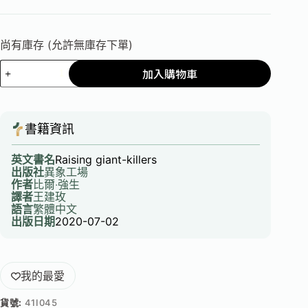
尚有庫存 (允許無庫存下單)
加入購物車
書籍資訊
英文書名
Raising giant-killers
出版社
異象工場
作者
比爾‧強生
譯者
王建玫
語言
繁體中文
出版日期
2020-07-02
我的最愛
貨號:
41I045