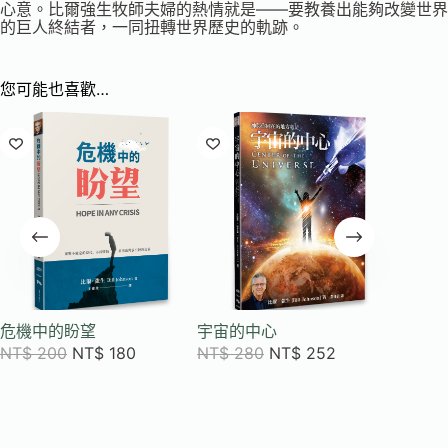
心意。比爾強生牧師夫婦的熱情就是——要教養出能夠改變世界
的巨人終結者，一同扭轉世界歷史的軌跡。
您可能也喜歡…
危機中的盼望
宇宙的中心
基督在
NT$
200
NT$
180
NT$
280
NT$
252
NT$
3