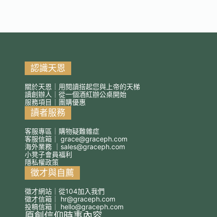
認識天恩
關於天恩｜用閱讀搭起您與上帝的天梯
讀創辦人｜從一個酒紅辦公桌開始
服務項目｜團購優惠
讀者服務
客服專區｜購物疑難雜症
客服信箱｜
grace@graceph.com
海外業務 ｜
sales@graceph.com
小凳子會員福利
隱私權政策
徵才與自薦
徵才網站｜從104加入我們
徵才信箱｜
hr@graceph.com
投稿信箱｜
hello@graceph.com
原創信仰時事內容