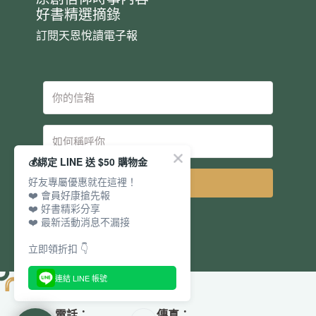
好書精選摘錄
訂閱天恩悅讀電子報
💰綁定 LINE 送 $50 購物金
好友專屬優惠就在這裡！
立即訂閱
❤️ 會員好康搶先報
❤️ 好書精彩分享
❤️ 最新活動消息不漏接
立即領折扣 👇
連結 LINE 帳號
電話：
傳真：