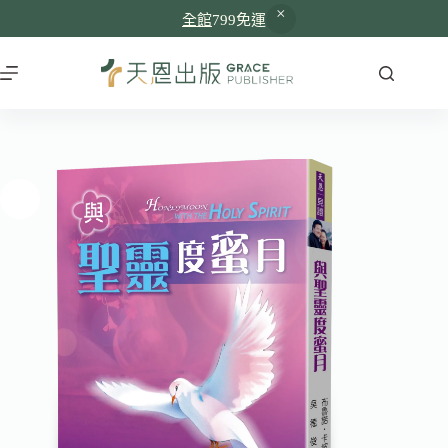
全館
799免運