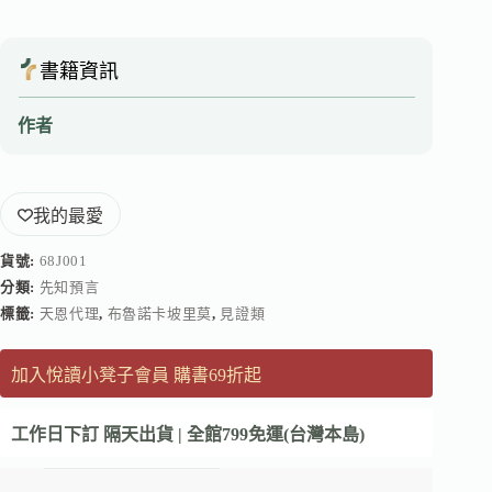
書籍資訊
作者
我的最愛
貨號:
68J001
分類:
先知預言
標籤:
天恩代理
,
布魯諾卡坡里莫
,
見證類
加入悅讀小凳子會員 購書69折起
工作日下訂 隔天出貨 | 全館799免運(台灣本島)