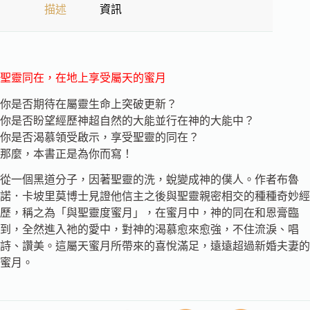
描述
資訊
聖靈同在，在地上享受屬天的蜜月
你是否期待在屬靈生命上突破更新？
你是否盼望經歷神超自然的大能並行在神的大能中？
你是否渴慕領受啟示，享受聖靈的同在？
那麼，本書正是為你而寫！
從一個黑道分子，因著聖靈的洗，蛻變成神的僕人。作者布魯
諾．卡坡里莫博士見證他信主之後與聖靈親密相交的種種奇妙經
歷，稱之為「與聖靈度蜜月」，在蜜月中，神的同在和恩膏臨
到，全然進入祂的愛中，對神的渴慕愈來愈強，不住流淚、唱
詩、讚美。這屬天蜜月所帶來的喜悅滿足，遠遠超過新婚夫妻的
蜜月。