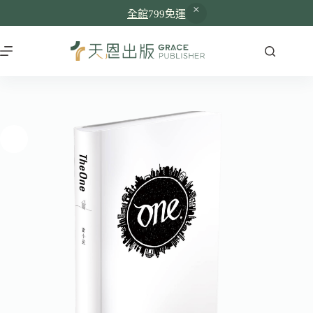
全館
799免運