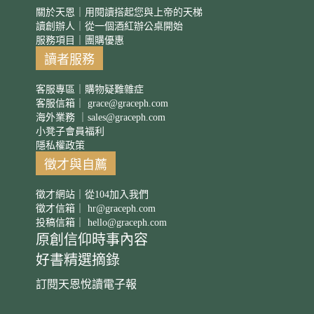
關於天恩｜用閱讀搭起您與上帝的天梯
讀創辦人｜從一個酒紅辦公桌開始
服務項目｜團購優惠
讀者服務
客服專區｜購物疑難雜症
客服信箱｜
grace@graceph.com
海外業務 ｜
sales@graceph.com
小凳子會員福利
隱私權政策
徵才與自薦
徵才網站｜從104加入我們
徵才信箱｜
hr@graceph.com
投稿信箱｜
hello@graceph.com
原創信仰時事內容
好書精選摘錄
訂閱天恩悅讀電子報