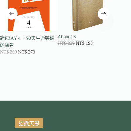
About Us
跨PRAY 4 ：90天生命突破
跨Pra
NT$
220
NT$
198
的禱告
禱告
NT$
300
NT$
270
NT$
35
認識天恩