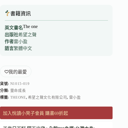
書籍資訊
The one
英文書名
出版社
希望之聲
作者
雷小盈
語言
繁體中文
我的最愛
貨號:
N1015-019
分類:
靈命成長
標籤:
THEONE
,
希望之聲文化有限公司
,
雷小盈
加入悅讀小凳子會員 購書69折起