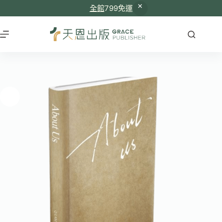
全館
799免運