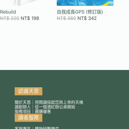
Rebuild
自我成長GPS (修訂版)
跨PRA
的禱告
NT$
220
NT$
198
NT$
380
NT$
342
NT$
3
認識天恩
關於天恩｜用閱讀搭起您與上帝的天梯
讀創辦人｜從一個酒紅辦公桌開始
服務項目｜團購優惠
讀者服務
客服專區｜購物疑難雜症