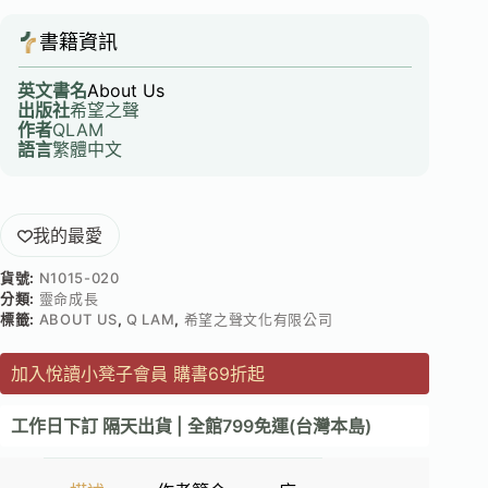
書籍資訊
英文書名
About Us
出版社
希望之聲
作者
QLAM
語言
繁體中文
我的最愛
貨號:
N1015-020
分類:
靈命成長
標籤:
ABOUT US
,
Q LAM
,
希望之聲文化有限公司
加入悅讀小凳子會員 購書69折起
工作日下訂 隔天出貨 | 全館799免運(台灣本島)