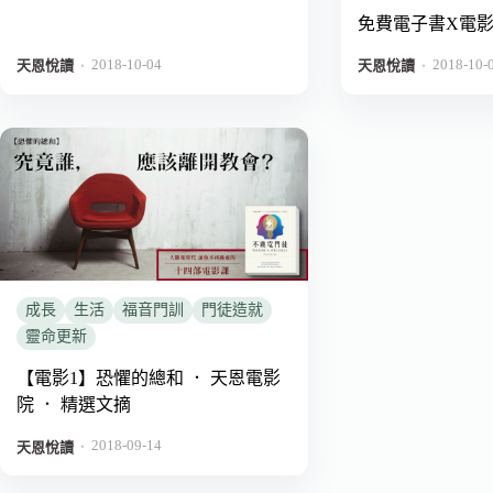
免費電子書X電
2018-10-04
2018-10-
．
．
天恩悅讀
天恩悅讀
成長
生活
福音門訓
門徒造就
靈命更新
【電影1】恐懼的總和 ． 天恩電影
院 ． 精選文摘
2018-09-14
．
天恩悅讀