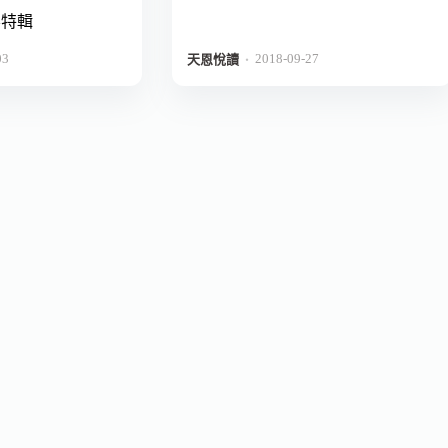
影特輯
03
2018-09-27
．
天恩悅讀