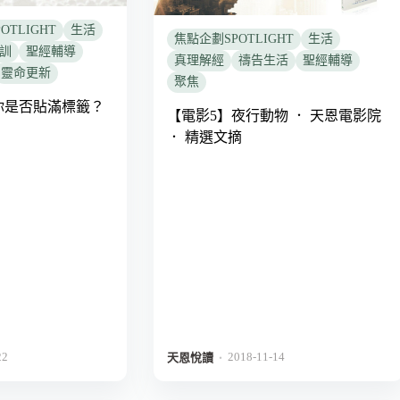
OTLIGHT
生活
焦點企劃SPOTLIGHT
生活
訓
聖經輔導
真理解經
禱告生活
聖經輔導
靈命更新
聚焦
你是否貼滿標籤？
【電影5】夜行動物 ． 天恩電影院
． 精選文摘
22
2018-11-14
．
天恩悅讀