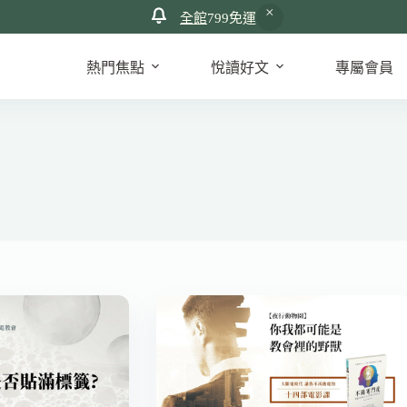
全館
799免運
熱門焦點
悅讀好文
專屬會員