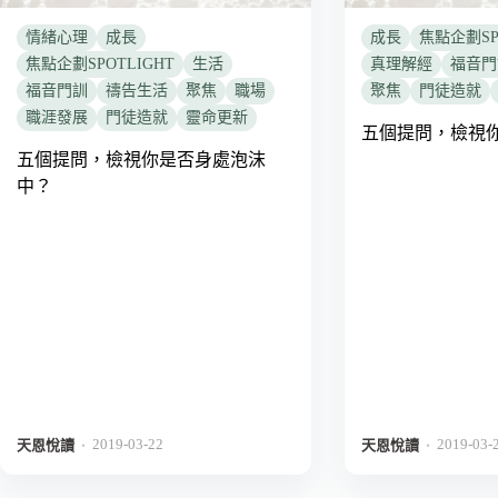
情緒心理
成長
成長
焦點企劃SP
焦點企劃SPOTLIGHT
生活
真理解經
福音門
福音門訓
禱告生活
聚焦
職場
聚焦
門徒造就
職涯發展
門徒造就
靈命更新
五個提問，檢視
五個提問，檢視你是否身處泡沫
中？
2019-03-22
2019-03-
．
．
天恩悅讀
天恩悅讀