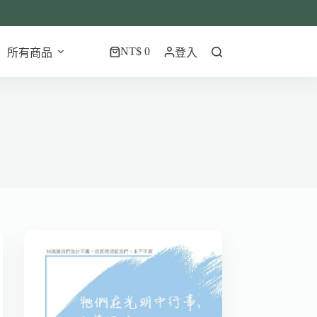
NT$
0
所有商品
登入
購
物
車