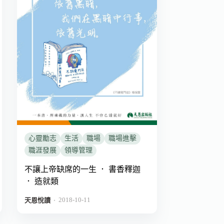
心靈勵志
生活
職場
職場進擊
職涯發展
領導管理
不讓上帝缺席的一生 ． 書香釋迦
． 造就類
2018-10-11
．
天恩悅讀