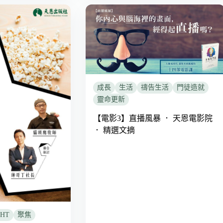
成長
生活
禱告生活
門徒造就
靈命更新
【電影3】直播風暴 ． 天恩電影院
． 精選文摘
HT
聚焦