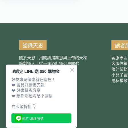
認識天恩
讀者
關於天恩｜用閱讀搭起您與上帝的天梯
客服專區
讀創辦人｜從一個酒紅辦公桌開始
客服信
服務項目｜團購優惠
海外業務
💰綁定 LINE 送 $50 購物金
小凳子會
好友專屬優惠就在這裡！
隱私權政
❤️ 會員好康搶先報
❤️ 好書精彩分享
❤️ 最新活動消息不漏接
立即領折扣 👇
連結 LINE 帳號