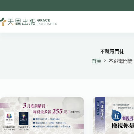
跳
至
主
要
內
容
不跳電門徒
首頁
不跳電門徒