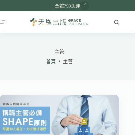
全館
799免運
跳
至
主
要
內
容
主管
首頁
主管