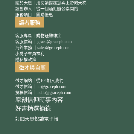
關於天恩｜用閱讀搭起您與上帝的天梯
讀創辦人｜從一個酒紅辦公桌開始
服務項目｜團購優惠
讀者服務
客服專區｜購物疑難雜症
客服信箱｜
grace@graceph.com
海外業務 ｜
sales@graceph.com
小凳子會員福利
隱私權政策
徵才與自薦
徵才網站｜從104加入我們
徵才信箱｜
hr@graceph.com
投稿信箱｜
hello@graceph.com
原創信仰時事內容
好書精選摘錄
訂閱天恩悅讀電子報