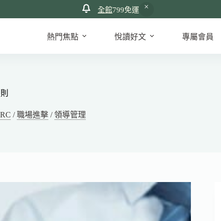
全館
799免運
熱門焦點
悅讀好文
專屬會員
原則
RC
/
職場進擊
/
領導管理