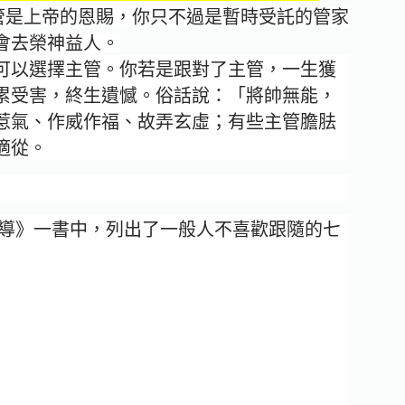
管是上帝的恩賜，你只不過是暫時受託的管家
會去榮神益人。
可以選擇主管。你若是跟對了主管，一生獲
累受害，終生遺憾。俗話說：「將帥無能，
惹氣、作威作福、故弄玄虛；有些主管膽胠
適從。
全方位領導》一書中，列出了一般人不喜歡跟隨的七