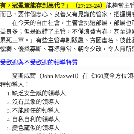
有，冠冕豈能存到萬代？」（27:23-24）
能夠當主
而已，要作個忠心、良善又有見識的管家，把握機
在今天的自由社會，主管會挑選部屬，部屬也
益良多；但是跟錯了主管，不僅浪費青春，甚至連
累死三軍。」有些主管專制跋扈、貪圖虛名、彼此
懦弱、優柔寡斷、喜怒無常、朝令夕改，令人無所
受歡迎與不受歡迎的領導特質
麥斯威爾（John Maxwell）在《360度
種領導人：
缺乏安全感的領導人
沒有異象的領導人
不能勝任的領導人
自私自利的領導人
變色龍似的領導人