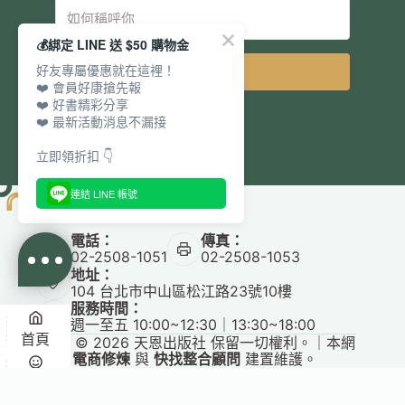
💰綁定 LINE 送 $50 購物金
好友專屬優惠就在這裡！
立即訂閱
❤️ 會員好康搶先報
❤️ 好書精彩分享
❤️ 最新活動消息不漏接
立即領折扣 👇
連結 LINE 帳號
電話：
傳真：
02-2508-1051
02-2508-1053
地址：
104 台北市中山區松江路23號10樓
服務時間：
週一至五 10:00~12:30｜13:30~18:00
首頁
Copyright © 2026 天恩出版社 保留一切權利。｜本網
站由
電商修煉
與
快找整合顧問
建置維護。
悅讀