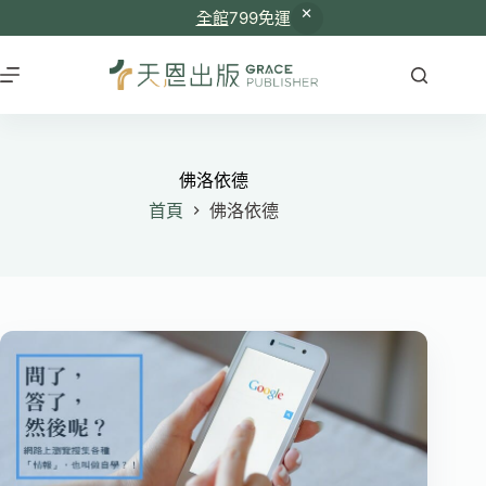
全館
799免運
跳
至
主
要
內
容
佛洛依德
首頁
佛洛依德