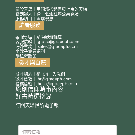
關於天恩｜用閱讀搭起您與上帝的天梯
讀創辦人｜從一個酒紅辦公桌開始
服務項目｜團購優惠
讀者服務
客服專區｜購物疑難雜症
客服信箱｜
grace@graceph.com
海外業務 ｜
sales@graceph.com
小凳子會員福利
隱私權政策
徵才與自薦
徵才網站｜從104加入我們
徵才信箱｜
hr@graceph.com
投稿信箱｜
hello@graceph.com
原創信仰時事內容
好書精選摘錄
訂閱天恩悅讀電子報