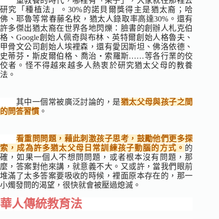
重教養的時代，哪裡有「果子」，大家就往那裡去
研究「種植法」。30%的諾貝爾獎得主是猶太裔；哈
佛、耶魯等常春藤名校，猶太人錄取率高達30%。還有
許多傑出猶太裔在世界各地閃爍：臉書的創辦人札克伯
格、Google創始人佩奇與布林、英特爾創始人格魯夫、
甲骨文公司創始人埃裡森，還有愛因斯坦、佛洛依德、
史蒂芬‧斯皮爾伯格、喬治‧索羅斯……等各行業的佼
佼者。怪不得越來越多人熱衷於研究猶太父母的教養
法。
其中一個常被廣泛討論的，是
猶太父母與孩子之間
的問答習慣
。
看重問問題，藉此刺激孩子思考，鼓勵他們更多探
索，成為許多猶太父母日常訓練孩子動腦的方式。
的
確，如果一個人不想問問題，或者根本沒有問題，那
麼，答案對他來講，就意義不大。又或許，當我們眼前
堆滿了太多答案要吸收的時候，裡面原本存在的，那一
小燭發問的渴望，很快就會被壓過熄滅。
華人傳統教育法