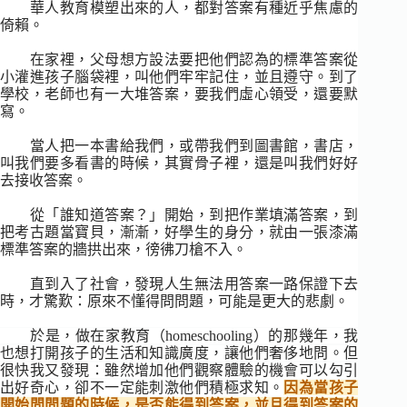
華人教育模塑出來的人，都對答案有種近乎焦慮的
倚賴。
在家裡，父母想方設法要把他們認為的標準答案從
小灌進孩子腦袋裡，叫他們牢牢記住，並且遵守。到了
學校，老師也有一大堆答案，要我們虛心領受，還要默
寫。
當人把一本書給我們，或帶我們到圖書館，書店，
叫我們要多看書的時候，其實骨子裡，還是叫我們好好
去接收答案。
從「誰知道答案？」開始，到把作業填滿答案，到
把考古題當寶貝，漸漸，好學生的身分，就由一張漆滿
標準答案的牆拱出來，徬彿刀槍不入。
直到入了社會，發現人生無法用答案一路保證下去
時，才驚歎：原來不懂得問問題，可能是更大的悲劇。
於是，做在家教育（homeschooling）的那幾年，我
也想打開孩子的生活和知識廣度，讓他們奢侈地問。但
很快我又發現：雖然增加他們觀察體驗的機會可以勾引
出好奇心，卻不一定能刺激他們積極求知。
因為當孩子
開始問問題的時候，是否能得到答案，並且得到答案的