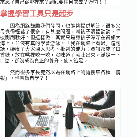
來忘了自己從哪裡來？到底要往何處去？迷惘！！
掌握學習工具只是起步
因為網路鼓勵我們發問，也能夠提供解答，很多父
母覺得輕鬆了很多，有甚麼問題，叫孩子滑鼠動動，手
機刷刷就好。但這樣做，其實只是讓孩子漂浮在資訊大
海上，並沒有真的學會游泳。「我在網路上看過」這句
話，癱瘓了大家深入思考、批判的能力；資訊都成了口
香糖，放在嘴裡咬一咬，沒味道了就吐出來，滿足一下
口慾，卻沒成為真正的養分，使人飽足。
然而很多家長竟然以為在網路上瀏覽搜集各種「情
報」，也叫做自學？！