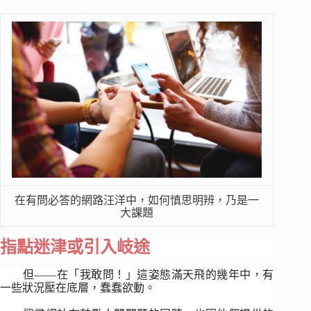
在有問必答的網路汪洋中，如何慎思明辨，乃是一
大課題
指點迷津或引入岐途
但―
―
在「我敢問！」這姿態滿天飛的幾年中，有
一些狀況壓在底層，蠢蠢欲動。