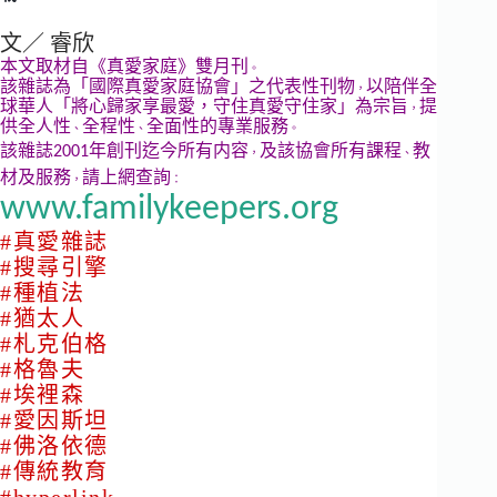
文／ 睿欣
本文取材自《真愛家庭》雙月刊
。
該雜誌為「國際真愛家庭協會」之代表性刊物
以陪伴全
，
球華人「將心歸家享最愛，守住真愛守住家」為宗旨
提
，
供全人性
全程性
全面性的專業服務
、
、
。
該雜誌
年創刊迄今所有内容
及該協會所有課程
教
2001
，
、
材及服務
請上網
查詢
，
：
www.familykeepers.org
#真愛雜誌
#
搜尋引擎
#
種植法
#
猶太人
#
札克伯格
#
格魯夫
#
埃裡森
#
愛因斯坦
#
佛洛依德
#
傳統教育