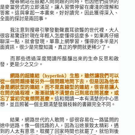
搜尋網站在鼓勵人問問題的同時，也因他們提供的
是麥當勞式的立即滿足，讓人習慣停留在膚淺的理解和
答案。這與拿起一本書來，好好讀完，因此獲得深入、
全面的探討是兩回事。
我注意到搜尋引擎發動聲震耳欲聾的世代裡，大人
很容易驚訝於現在年輕人怎麼懂得這麼多。如果再仔細
聊深一點，就會發現，單靠上網學習，懂得的多半是片
面資訊，很少是完整知識，真正的學問就更稀少了。
而那些透過深度閱讀所醞釀出來的生命反思和啟
發，更是少之又少。
網路的超連結（hyperlink）生態，雖然讓我們可以
從一個問題接著另外一個問題地問下去，但是因為他本
身是網狀型的連結，而不是直線型的連結，很容易讓人
在問的過程裡，漸漸就搞不清楚自己到底在問甚麼，或
忘了當初究竟想問甚麼。
這和閱讀一本有清楚的中心思
想，並且照著一個主題清楚發展枝榦的書籍完全不同。
結果，網路世代的人敢問，卻很容易在一路猛問的
途中迷路。像一個找路的人，因為沿途景致太精彩，遇
到的人太有意思，耽擱了回家時間也就罷了，就怕到後