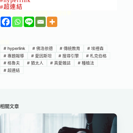
#
hyperlink
#
超連結
這篇文章對你有幫助嗎？歡迎分享
標籤
#
hyperlink
#
佛洛依德
#
傳統教育
#
埃裡森
#
專題報導
#
愛因斯坦
#
搜尋引擎
#
札克伯格
#
格魯夫
#
猶太人
#
真愛雜誌
#
種植法
#
超連結
相關文章