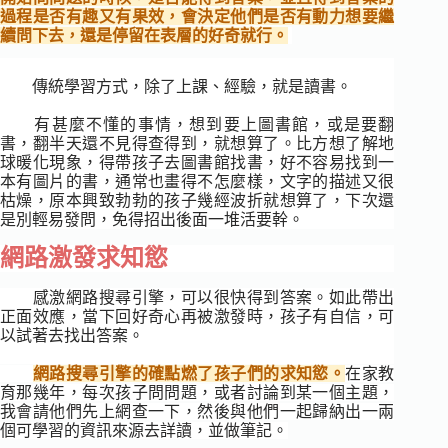
過程是否有趣又有果效，會決定他們是否有動力想要繼
續問下去，還是停留在表層的好奇就行。
傳統學習方式，除了上課、經驗，就是讀書。
有甚麼不懂的事情，想到要上圖書館，或是要翻
書，翻半天還不見得查得到，就想算了。比方想了解地
球暖化現象，得帶孩子去圖書館找書，好不容易找到一
本有圖片的書，通常也畫得不怎麼樣，文字的描述又很
枯燥，原本興致勃勃的孩子幾經波折就想算了，下次還
是別輕易發問，免得招出後面一堆活要幹。
網路激發求知慾
感激網路搜尋引擎，可以很快得到答案。如此帶出
正面效應，當下回好奇心再被激發時，孩子有自信，可
以試著去找出答案。
網路搜尋引擎的確點燃了孩子們的求知慾。
在家教
育那幾年，每次孩子問問題，或者討論到某一個主題，
我會請他們先上網查一下，然後與他們一起歸納出一兩
個可學習的資訊來源去詳讀，並做筆記。