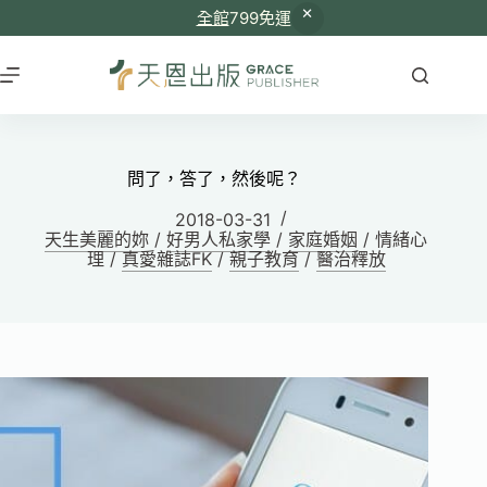
全館
799免運
問了，答了，然後呢？
2018-03-31
天生美麗的妳
/
好男人私家學
/
家庭婚姻
/
情緒心
理
/
真愛雜誌FK
/
親子教育
/
醫治釋放