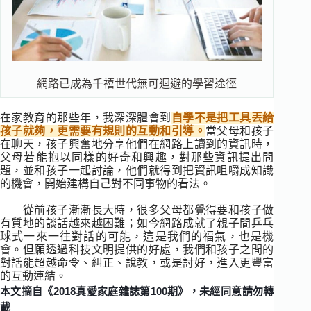
網路已成為千禧世代無可迴避的學習途徑
在家教育的那些年，我深深體會到
自學不是把工具丟給
孩子就夠，更需要有規則的互動和引導。
當父母和孩子
在聊天，孩子興奮地分享他們在網路上讀到的資訊時，
父母若能抱以同樣的好奇和興趣，對那些資訊提出問
題，並和孩子一起討論，他們就得到把資訊咀嚼成知識
的機會，開始建構自己對不同事物的看法。
從前孩子漸漸長大時，很多父母都覺得要和孩子做
有質地的談話越來越困難；如今網路成就了親子間乒乓
球式一來一往對話的可能，這是我們的福氣，也是機
會。但願透過科技文明提供的好處，我們和孩子之間的
對話能超越命令、糾正、說教，或是討好，進入更豐富
的互動連結。
本文摘自《2018真愛家庭雜誌第100期》，未經同意請勿轉
載