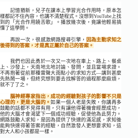
記憶猶新，兒子在課本上學習光合作用時，原本怎
樣都記不住內容，也講不清楚程式。沒想到YouTube上找
到的「光合作用饒舌歌」。播放幾次後，竟讓他輕易搞
懂了這學問。
再說一次，很感激網路搜尋引擎，
因為主動求知之
後得到的答案，才是真正屬於自己的答案。
我們也因此勇於一次又一次地在車上、路上、餐桌
上、沙發上，天南地北地討論、發問，並且當場求證。
不再抱著從前那種雷聲大雨點小的求知方式―講到甚麼
先熱鬧一場，但終究想到要去找解答的過程那麼麻煩，
就不了了之。
腦神經專家指出，成功的經驗對孩子的影響不只是
心理的，更是大腦的。
如果一個人老是失敗，你講再多
鼓勵的話都不見得有用，只有讓他得著機會經歷成功，
他的大腦才會渴望下一個成功經驗，促使他為此努力。
網路鼓勵人求知，是因為提供了快速的滿足感，求知後
能夠快速得著答案的經驗，自然激發人更想要求知，這
對大人和小孩都是一樣。