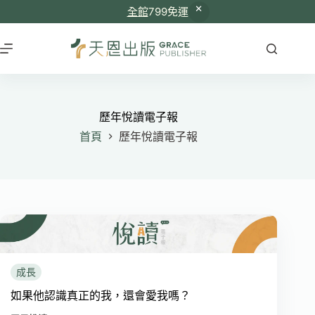
全館
799免運
跳
至
主
要
內
容
歷年悅讀電子報
首頁
歷年悅讀電子報
成長
如果他認識真正的我，還會愛我嗎？