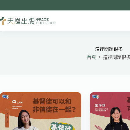
跳
至
主
要
內
容
這裡問題很多
首頁
這裡問題很