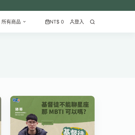
所有商品
NT$
0
登入
購
物
車