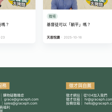
職場
商嗎？
基督徒可以「躺平」嗎？
．
-23
天恩悅讀
2025-10-16
服務
徵才與自薦
｜購物疑難雜症
徵才網站｜從104加入我們
箱｜
grace@graceph.com
徵才信箱｜
hr@graceph.co
 ｜
sales@graceph.com
投稿信箱｜
hello@graceph.
員福利
策