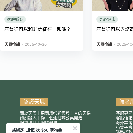
家庭婚姻
身心健康
基督徒可以和非信徒在一起嗎？
基督徒可以去諮
．
．
天恩悅讀
2025-10-30
天恩悅讀
2025-10
認識天恩
讀者
關於天恩｜用閱讀搭起您與上帝的天梯
客服專區
讀創辦人｜從一個酒紅辦公桌開始
客服信
服務項目｜團購優惠
海外業務
小凳子會
💰綁定 LINE 送 $50 購物金
隱私權政