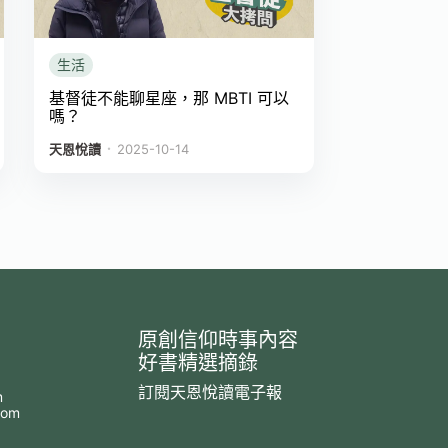
生活
基督徒不能聊星座，那 MBTI 可以
嗎？
．
天恩悅讀
2025-10-14
原創信仰時事內容
好書精選摘錄
訂閱天恩悅讀電子報
m
com