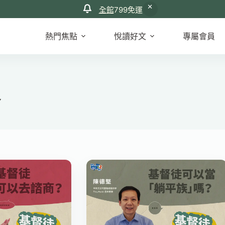
全館
799免運
熱門焦點
悅讀好文
專屬會員
多