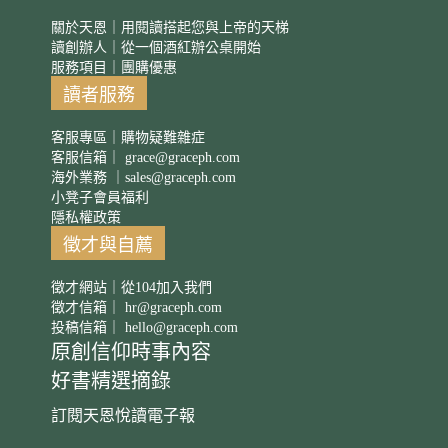
關於天恩｜用閱讀搭起您與上帝的天梯
讀創辦人｜從一個酒紅辦公桌開始
服務項目｜團購優惠
讀者服務
客服專區｜購物疑難雜症
客服信箱｜
grace@graceph.com
海外業務 ｜
sales@graceph.com
小凳子會員福利
隱私權政策
徵才與自薦
徵才網站｜從104加入我們
徵才信箱｜
hr@graceph.com
投稿信箱｜
hello@graceph.com
原創信仰時事內容
好書精選摘錄
訂閱天恩悅讀電子報