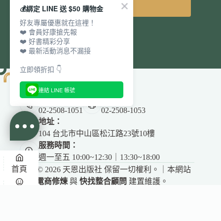
立即訂閱
💰綁定 LINE 送 $50 購物金
好友專屬優惠就在這裡！
❤️ 會員好康搶先報
❤️ 好書精彩分享
❤️ 最新活動消息不漏接
立即領折扣 👇
連結 LINE 帳號
電話：
傳真：
02-2508-1051
02-2508-1053
地址：
104 台北市中山區松江路23號10樓
服務時間：
週一至五 10:00~12:30｜13:30~18:00
首頁
Copyright © 2026 天恩出版社 保留一切權利。｜本網站
由
電商修煉
與
快找整合顧問
建置維護。
✕
悅讀
收藏