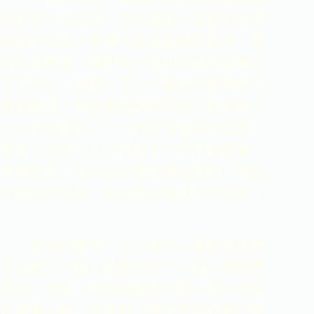
的狀況，在公司、在企業都一直提到所謂
的世代交替，教會也必須面臨到這塊。看
到台灣教會，我們有一批非常棒的前輩打
下了江山，然而，下一代要如何能夠接下
這個狀況，常常會面臨到的是一個矛盾：
上一代在做的，下一代常常覺得不認同，
失去了尊榮；上一代對下一代不夠認識，
不夠信任，所以也不敢交棒給他們，彼此
之間的不信任，無法真正做到世代交替。
在接力賽中，上一棒的人要願意把棒
子交給下一個，他要信任下一個人會跑得
更好、更快，而跑得最快的那一個一定是
在最後一棒。說真的，我不知道耶穌什麼