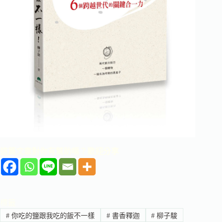
這篇文章對你有幫助嗎？歡迎分享
標籤
#
你吃的鹽跟我吃的飯不一樣
#
書香釋迦
#
柳子駿