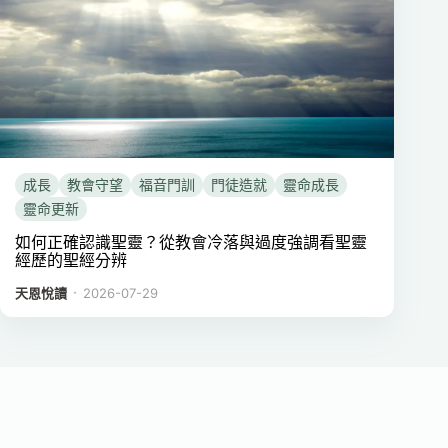
成長
教會守望
福音門訓
門徒造就
靈命成長
靈命更新
如何正確認識聖靈？從教會冷落與過度強調看聖靈
經歷的聖經分辨
．
天恩悅讀
2026-07-29