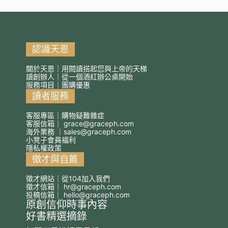
認識天恩
關於天恩｜用閱讀搭起您與上帝的天梯
讀創辦人｜從一個酒紅辦公桌開始
服務項目｜團購優惠
讀者服務
客服專區｜購物疑難雜症
客服信箱｜
grace@graceph.com
海外業務 ｜
sales@graceph.com
小凳子會員福利
隱私權政策
徵才與自薦
徵才網站｜從104加入我們
徵才信箱｜
hr@graceph.com
投稿信箱｜
hello@graceph.com
原創信仰時事內容
好書精選摘錄