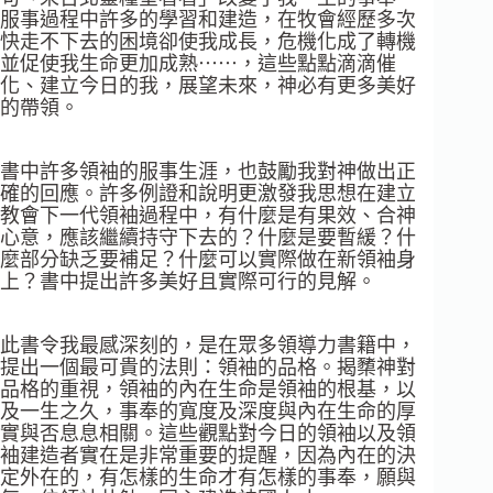
服事過程中許多的學習和建造，在牧會經歷多次
快走不下去的困境卻使我成長，危機化成了轉機
並促使我生命更加成熟⋯⋯，這些點點滴滴催
化、建立今日的我，展望未
來，神必有更多美好
的帶領。
書中許多領袖的服事生涯，也鼓勵我對神做出正
確的回應。許多例證和說明更激發我思想在建立
教會下一代領袖過程中，有什麼是有果效、合神
心意，應該繼續持守下去的？什麼是要暫緩？什
麼部分缺乏要補足？什麼可以實際做在新領袖身
上？書中提出許多美好且實際可行的見解。
此書令我最感深刻的，是在眾多領導力書籍中，
提出一個最可貴的法則：領袖的品格。揭櫫神對
品格的重視，領袖的內在生命是領袖的根基，以
及一生之久，事奉的寬度及深度與內在生命的厚
實與否息息相關。這些觀點對今日的領袖以及領
袖建造者實在是非常重要的提醒，因為內在的決
定外在的，有怎樣的生命才有怎樣的事奉，願與