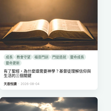
成長
教會守望
福音門訓
門徒造就
靈命成長
靈命更新
有了聖經，為什麼還需要神學？基督徒理解信仰與
生活的三個關鍵
．
天恩悅讀
2026-08-04