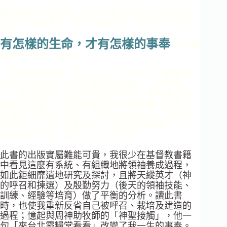
做領袖是什麼意思？怎樣才能成為合神心意的領
袖？有什麼過程？要付什麼代價？結果又會是如
何？
有怎樣的生命，
才有怎樣的事奉
士林靈
糧堂主任牧師／劉群茂
「要收的莊稼多，做工的人少。所以，你們當求
莊稼的主打發工人出去收他的莊稼。」耶穌時
代，主已囑咐門徒發出這樣的呼召，今日建立神
國度的領袖，仍是我們面對的重要挑戰。因為很
現實的問題之一就是：有領袖才有未來；有小組
長興起，才有小組的產生；有卓越的領導人，才
有卓越的企業；有工人，才有工作。
此書的出版實屬難能可貴，我很少在基督教書籍
中看見這麼有系統、有組織地將領袖養成過程，
如此鉅細靡遺地研究及探討，且將天縱英才（神
的呼召和揀選）及殷勤努力（後天的領袖技能、
訓練、經驗等培育）做了平衡的分析。讀此書
時，也使我重新反省自己被呼召、栽培及建造的
過程；憶起與周神助牧師的「神聖接觸」，他一
句「來台北靈糧堂看看」改變了我一生的事奉。