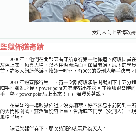
受刑人向上帝悔改禱告
監獄佈道奇蹟
2006年，他們在北部某看守所舉行第一場佈道。詩班團
灰色上衣，魚貫入場，禁不住淚流滿面。節目開始，底下的學
首，許多人紛紛落淚。牧師一呼召，有90%的受刑人舉手決志
2016年短宣隊行程中，有一次離詩班演唱開場剩下十五
陣手忙腳亂之後，power point怎麼樣都出不來。莊牧師跟
手一舉，power point馬上出來！」莊澤豐笑著說。
在基隆的一場監獄佈道，沒有鋼琴，好不容易事前問到一
的大門卻關著。莊澤豐從容上臺，告訴底下同學（受刑人），
風格呈現。
缺乏樂器伴奏下，那次詩班的表現驚為天人。