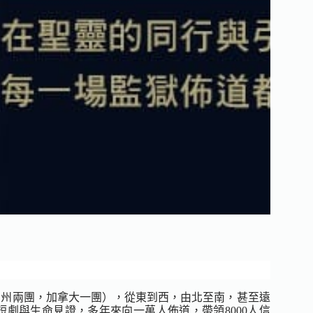
加州兩團，加拿大一團），從東到西，由北至南，甚至遠
劇與生命見證，多年來向一萬人佈道，帶領8000人信