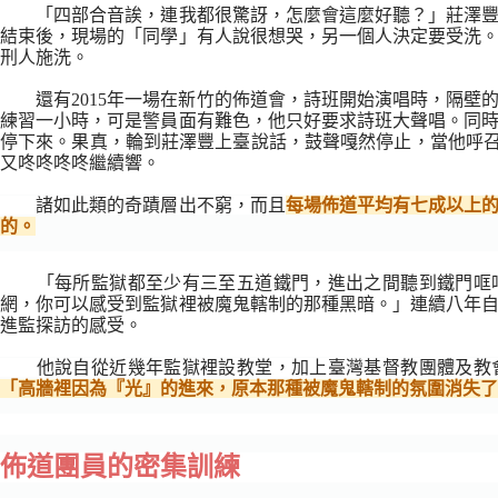
「四部合音誒，連我都很驚訝，怎麼會這麼好聽？」莊澤
結束後，現場的「同學」有人說很想哭，另一個人決定要受洗
刑人施洗。
還有2015年一場在新竹的佈道會，詩班開始演唱時，隔
練習一小時，可是警員面有難色，他只好要求詩班大聲唱。同
停下來。果真，輪到莊澤豐上臺說話，鼓聲嘎然停止，當他呼召
又咚咚咚咚繼續響。
諸如此類的奇蹟層出不窮，而且
每場佈道平均有七成以上
的。
「每所監獄都至少有三至五道鐵門，進出之間聽到鐵門哐
網，你可以感受到監獄裡被魔鬼轄制的那種黑暗。」連續八年
進監探訪的感受。
他說自從近幾年監獄裡設教堂，加上臺灣基督教團體及教
「高牆裡因為『光』的進來，原本那種被魔鬼轄制的氛圍消失了
佈道團員的密集訓練