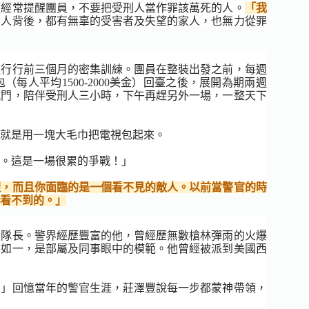
師經常提醒團員，不要把受刑人當作罪該萬死的人。
「我
刑人背後，都有無辜的受害者及失望的家人，也無力從罪
進行行前三個月的密集訓練。團員在整裝出發之前，每週
人平均1500-2000美金）回臺之後，展開為期兩週
鐵門，陪伴受刑人三小時，下午再趕另外一場，一整天下
就是用一塊大毛巾把電視包起來。
。這是一場很累的爭戰！」
樣，而且你面臨的是一個看不見的敵人。以前當警官的時
看不到的。」
大隊長。警界經歷豐富的他，曾經歷無數槍林彈雨的火爆
終如一，是部屬及同事眼中的模範。他曾經被派到美國西
！」回憶當年的警官生涯，莊澤豐說每一步都蒙神帶領，