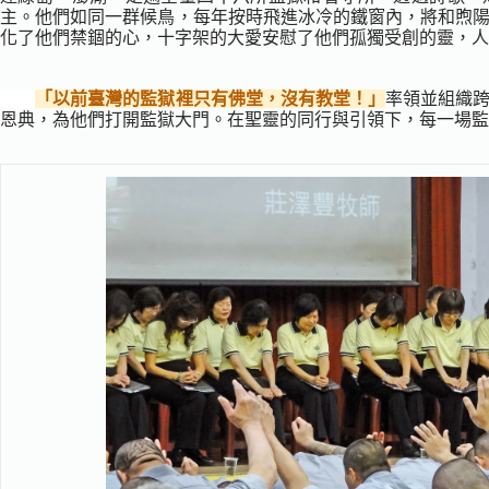
主。他們如同一群候鳥，每年按時飛進冰冷的鐵窗內，將和煦
化了他們禁錮的心，十字架的大愛安慰了他們孤獨受創的靈，人
「以前臺灣的監獄裡只有佛堂，沒有教堂！」
率領並組織
恩典，為他們打開監獄大門。在聖靈的同行與引領下，每一場監