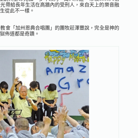
陽光帶給長年生活在高牆內的受刑人，來自天上的樂音融
生從此不一樣。
跨教會「加州恩典合唱團」的團牧莊澤豐說，完全是神的
獄佈道都是奇蹟。