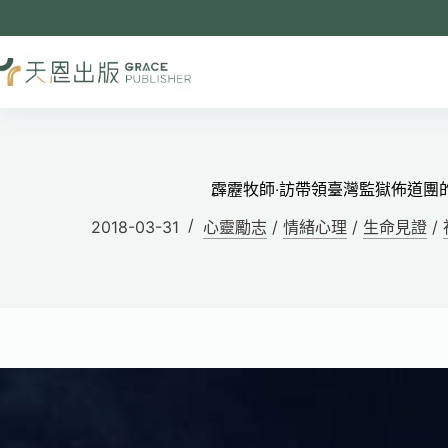
霹靂牧師‧訪帶領臺灣監獄佈道團
2018-03-31
心靈勵志
/
情緒心理
/
生命見證
/