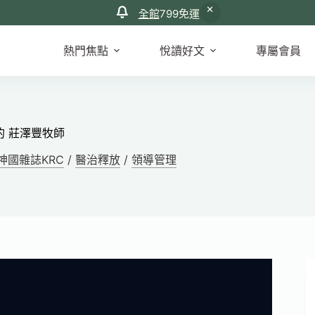
全館
799免運
熱門焦點
悅讀好文
專屬會員
的 莊澤豐牧師
神國雜誌KRC
/
醫治釋放
/
領導管理