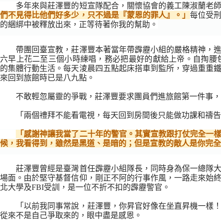
多年來與莊澤豐的短宣隊配合，關懷協會的義工陳淑蘭老
們不見得比他們好多少，只不過是『蒙恩的罪人』。」
每位受
的綑綁中被釋放出來，正等待著你我的幫助。
帶團回臺宣教，莊澤豐本著當年帶霹靂小組的嚴格精神，
六早上花二至三個小時練唱，務必把最好的獻給上帝。自掏腰包（每
的集體行動生活。每天淩晨四五點起床搭車到監所，穿過重重
來回到旅館時已是八九點。
不敢輕忽屬靈的爭戰，莊澤豐要求團員們進旅館第一件事，
「兩個禮拜不能看電視，每天回到房間後只能做功課和禱告
「感謝神讓我當了二十年的警官。其實宣教跟打仗完全一
候，我看得到，雖然是黑道、是暗的；但是宣教的敵人是你完全
莊澤豐曾經是臺灣首任霹靂小組隊長，同時身為保一總隊
場面。由於堅守基督信仰，剛正不阿的行事作風，一路走來始
北大學及FBI受訓，是一位不折不扣的霹靂警官。
「以前我同事常說，莊澤豐，你昇官好像在坐直昇機一樣
從來不是自己爭取來的，眼中盡是感恩。