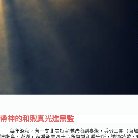
帶神的和煦真光進黑監
每年深秋，有一支北美短宣隊跨海到臺灣，兵分三團（南
達綠島、澎湖，走遍全臺四十六所監獄和看守所，透過詩歌、短