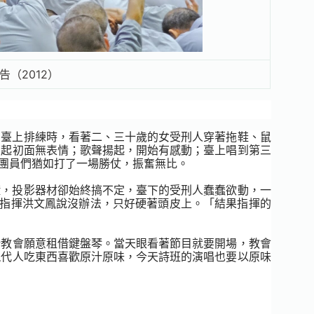
（2012）
員在臺上排練時，看著二、三十歲的女受刑人穿著拖鞋、鼠
員起初面無表情；歌聲揚起，開始有感動；臺上唱到第三
。團員們猶如打了一場勝仗，振奮無比。
分鐘，投影器材卻始終搞不定，臺下的受刑人蠢蠢欲動，一
當時的指揮洪文鳳說沒辦法，只好硬著頭皮上。「結果指揮的
所教會願意租借鍵盤琴。當天眼看著節目就要開場，教會
現代人吃東西喜歡原汁原味，今天詩班的演唱也要以原味